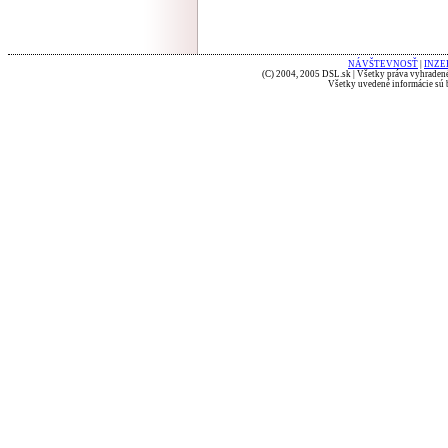
NÁVŠTEVNOSŤ
|
INZE
(C) 2004, 2005 DSL.sk | Všetky práva vyhradené
Všetky uvedené informácie sú b