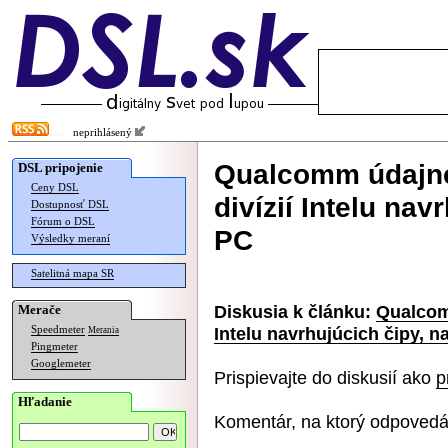
neprihlásený
Qualcomm údajne
DSL pripojenie
Ceny DSL
divízií Intelu nav
Dostupnosť DSL
Fórum o DSL
PC
Výsledky meraní
Satelitná mapa SR
Diskusia k článku:
Qualcomm
Merače
Intelu navrhujúcich čipy, 
Speedmeter
Merania
Pingmeter
Googlemeter
Prispievajte do diskusií ako
p
Hľadanie
Komentár, na ktorý odpovedá