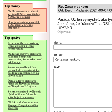
Top články
Re: Zasa neskoro
Od: Berg | Pridané: 2024-09-07 0
Na Slovensku sa v tichosti
vypína ADSL v lokalitách s
VDSL, už 31. mája
Paráda. Už len vymyslieť, ako 
Orange sa doťahuje na UPC
Je známe, že "rádcové" na DSL tv
a O2, spustí 2.5 Gbps
UPSVaR.
pripojenie
Odpovedať
Top správy
Meno:
Alza nasadila dve novinky,
jednu užitočnú a jednu
kontroverznú
Maďarsko jadrovú elektráreň
Titulok:
nakoniec kompletne
neodstavilo, Rumunsko mení
tok Dunaja
Text:
Železnice predávajú dve
tretiny lístkov elektronicky,
po donútení cestujúcich na
takýto nákup
Ďalšia jadrová elektráreň
južne od Slovenska musela
kvôli teplu znížiť výkon
Železnice znižujú kvôli teplu
rýchlosť iba na 50 km/h,
spôsobuje to meškanie
NASA na diaľku na sonde
Voyager 2 úspešne znížila
spotrebu