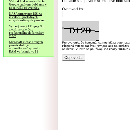
Prihláste sa
a povoľte si emailové notifiká
Súd zakázal samojazdiacim
Google taxíkom dobíjanie v
noci, rušili obyvateľov
Overovací text:
NASA pripravuje ISS na
inštaláciu posledných
nových solárnych panelov
Vydaný nový FFmpeg 9.0,
zlepšil akceleráciu
profesionálnych formátov
videa
Microsoft v čase drahých
Pre overenie, že komentár sa nepridáva automatizov
pamätí sľubuje
Písmená musíte zadávať rovnako ako na obrázku veľk
optimalizovať spotrebu
obrázok". V texte sa používajú iba znaky "BC
RAM vo Windows 11