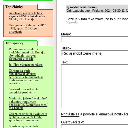
Top články
aj mobil zerie menej
Od: bzucobzuco | Pridané: 2024-08-30 11:4
Na Slovensku sa v tichosti
vypína ADSL v lokalitách s
Coze je v tom take zrave, ze to aj pri 
VDSL, už 31. mája
Odpovedať
Orange sa doťahuje na UPC
a O2, spustí 2.5 Gbps
pripojenie
Meno:
Top správy
Titulok:
Rumunsko odstrelmi a
blokádou mení tok Dunaja,
aby udržalo jadrovú
elektráreň v chode
Text:
Joj Play výrazne zdražuje
Chrome sa bude
aktualizovať dvakrát
týždenne, v budúcnosti sa
bude aktualizovať bez
reštartov
Slovensko.sk má opäť
technické problémy
Maďarsko jadrovú elektráreň
nakoniec kompletne
neodstavilo, Rumunsko mení
tok Dunaja
Železnice znižujú kvôli teplu
Prihláste sa
a povoľte si emailové notifiká
rýchlosť iba na 50 km/h,
spôsobuje to meškanie
Overovací text:
Spustená výroba flash