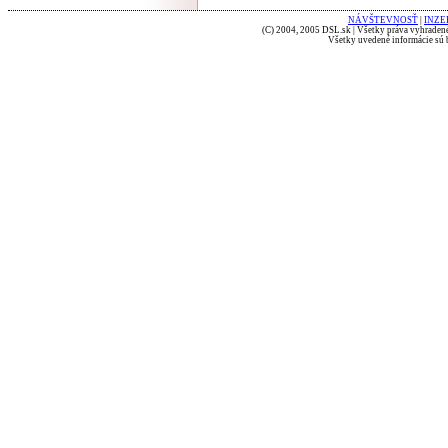
NÁVŠTEVNOSŤ
|
INZE
(C) 2004, 2005 DSL.sk | Všetky práva vyhradené
Všetky uvedené informácie sú b