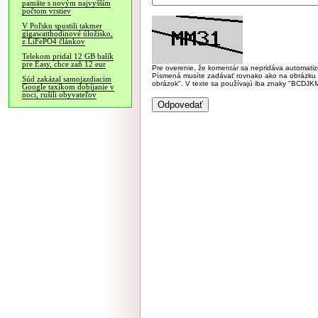
pamäte s novým najvyšším
počtom vrstiev
V Poľsku spustili takmer
gigawatthodinové úložisko,
z LiFePO4 článkov
Telekom pridal 12 GB balík
pre Easy, chce zaň 12 eur
Pre overenie, že komentár sa nepridáva automatizov
Písmená musíte zadávať rovnako ako na obrázku veľk
Súd zakázal samojazdiacim
obrázok". V texte sa používajú iba znaky "BC
Google taxíkom dobíjanie v
noci, rušili obyvateľov