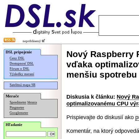
neprihlásený
Nový Raspberry 
DSL pripojenie
Ceny DSL
vďaka optimaliz
Dostupnosť DSL
Fórum o DSL
menšiu spotrebu
Výsledky meraní
Satelitná mapa SR
Diskusia k článku:
Nový Ra
Merače
optimalizovanému CPU výr
Speedmeter
Merania
Pingmeter
Googlemeter
Prispievajte do diskusií ako
p
Hľadanie
Komentár, na ktorý odpovedá