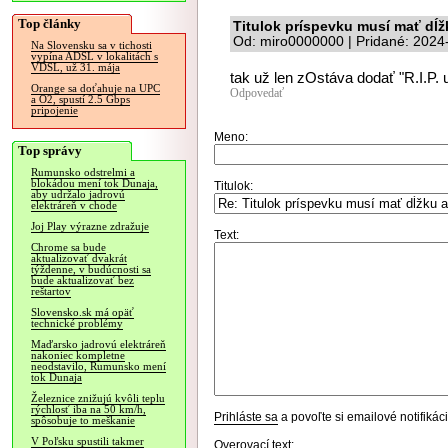
Top články
Titulok príspevku musí mať dĺž
Od: miro0000000 | Pridané: 2024
Na Slovensku sa v tichosti
vypína ADSL v lokalitách s
VDSL, už 31. mája
tak už len zOstáva dodať "R.I.P. u
Orange sa doťahuje na UPC
Odpovedať
a O2, spustí 2.5 Gbps
pripojenie
Meno:
Top správy
Rumunsko odstrelmi a
blokádou mení tok Dunaja,
Titulok:
aby udržalo jadrovú
elektráreň v chode
Joj Play výrazne zdražuje
Text:
Chrome sa bude
aktualizovať dvakrát
týždenne, v budúcnosti sa
bude aktualizovať bez
reštartov
Slovensko.sk má opäť
technické problémy
Maďarsko jadrovú elektráreň
nakoniec kompletne
neodstavilo, Rumunsko mení
tok Dunaja
Železnice znižujú kvôli teplu
rýchlosť iba na 50 km/h,
Prihláste sa
a povoľte si emailové notifiká
spôsobuje to meškanie
V Poľsku spustili takmer
Overovací text: