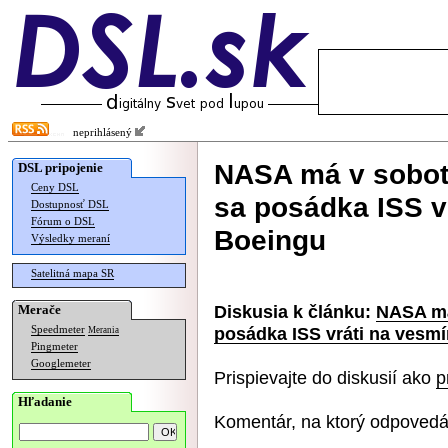
neprihlásený
NASA má v sobot
DSL pripojenie
Ceny DSL
sa posádka ISS v
Dostupnosť DSL
Fórum o DSL
Boeingu
Výsledky meraní
Satelitná mapa SR
Diskusia k článku:
NASA má
Merače
posádka ISS vráti na vesm
Speedmeter
Merania
Pingmeter
Googlemeter
Prispievajte do diskusií ako
p
Hľadanie
Komentár, na ktorý odpovedá