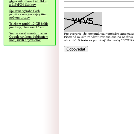
gigawatthodinové úložisko,
z LiFePO4 článkov
Spustená výroba flash
pamäte s novým najvyšším
počtom vrstiev
Telekom pridal 12 GB balík
pre Easy, chce zaň 12 eur
Súd zakázal samojazdiacim
Pre overenie, že komentár sa nepridáva automatizov
Google taxíkom dobíjanie v
Písmená musíte zadávať rovnako ako na obrázku veľk
noci, rušili obyvateľov
obrázok". V texte sa používajú iba znaky "BC