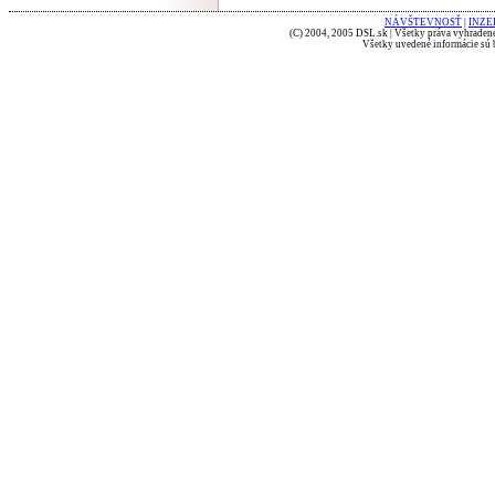
NÁVŠTEVNOSŤ
|
INZE
(C) 2004, 2005 DSL.sk | Všetky práva vyhradené
Všetky uvedené informácie sú b