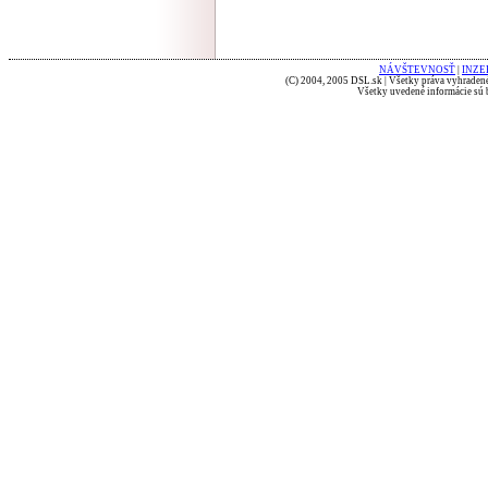
NÁVŠTEVNOSŤ
|
INZE
(C) 2004, 2005 DSL.sk | Všetky práva vyhradené
Všetky uvedené informácie sú b