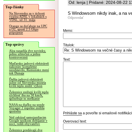
Od: lenja | Pridané: 2024-08-22 1
Top články
S Windowsom nikdy inak, a na več
Na Slovensku sa v tichosti
vypína ADSL v lokalitách s
Odpovedať
VDSL, už 31. mája
Orange sa doťahuje na UPC
a O2, spustí 2.5 Gbps
Meno:
pripojenie
Top správy
Titulok:
Alza nasadila dve novinky,
jednu užitočnú a jednu
kontroverznú
Text:
Maďarsko jadrovú elektráreň
nakoniec kompletne
neodstavilo, Rumunsko mení
tok Dunaja
Ďalšia jadrová elektráreň
južne od Slovenska musela
kvôli teplu znížiť výkon
Železnice znižujú kvôli teplu
rýchlosť iba na 50 km/h,
spôsobuje to meškanie
NASA na diaľku na sonde
Voyager 2 úspešne znížila
spotrebu
Prihláste sa
a povoľte si emailové notifiká
Súd zakázal samojazdiacim
Google taxíkom dobíjanie v
Overovací text:
noci, rušili obyvateľov
Železnice predávajú dve