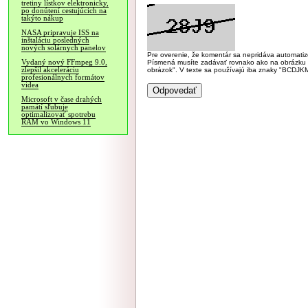
tretiny lístkov elektronicky,
po donútení cestujúcich na
takýto nákup
NASA pripravuje ISS na
inštaláciu posledných
nových solárnych panelov
Pre overenie, že komentár sa nepridáva automatizov
Vydaný nový FFmpeg 9.0,
Písmená musíte zadávať rovnako ako na obrázku veľk
zlepšil akceleráciu
obrázok". V texte sa používajú iba znaky "BC
profesionálnych formátov
videa
Microsoft v čase drahých
pamätí sľubuje
optimalizovať spotrebu
RAM vo Windows 11