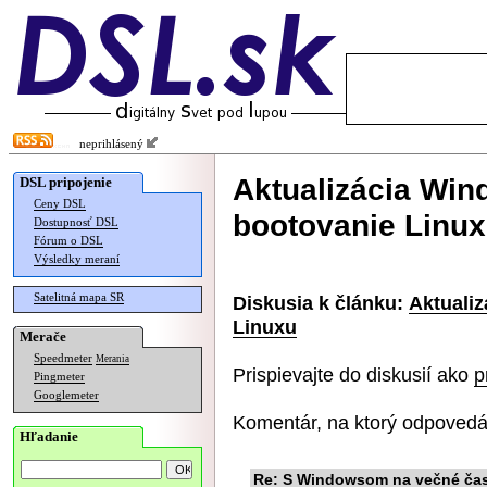
neprihlásený
Aktualizácia Win
DSL pripojenie
Ceny DSL
bootovanie Linu
Dostupnosť DSL
Fórum o DSL
Výsledky meraní
Satelitná mapa SR
Diskusia k článku:
Aktuali
Linuxu
Merače
Speedmeter
Merania
Prispievajte do diskusií ako
p
Pingmeter
Googlemeter
Komentár, na ktorý odpovedá
Hľadanie
Re: S Windowsom na večné časy