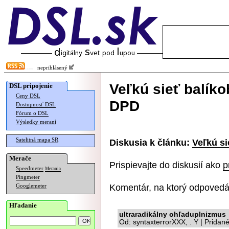
neprihlásený
Veľkú sieť balík
DSL pripojenie
Ceny DSL
DPD
Dostupnosť DSL
Fórum o DSL
Výsledky meraní
Satelitná mapa SR
Diskusia k článku:
Veľkú s
Merače
Prispievajte do diskusií ako
p
Speedmeter
Merania
Pingmeter
Komentár, na ktorý odpovedá
Googlemeter
Hľadanie
ultraradikálny ohľaduplnizmus
Od: syntaxterrorXXX, . Y | Pridan