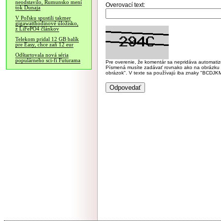
neodstavilo, Rumunsko mení
Overovací text:
tok Dunaja
V Poľsku spustili takmer
gigawatthodinové úložisko,
z LiFePO4 článkov
Telekom pridal 12 GB balík
pre Easy, chce zaň 12 eur
Odštartovala nová séria
populárneho sci-fi Futurama
Pre overenie, že komentár sa nepridáva automatizov
Písmená musíte zadávať rovnako ako na obrázku veľk
obrázok". V texte sa používajú iba znaky "BC