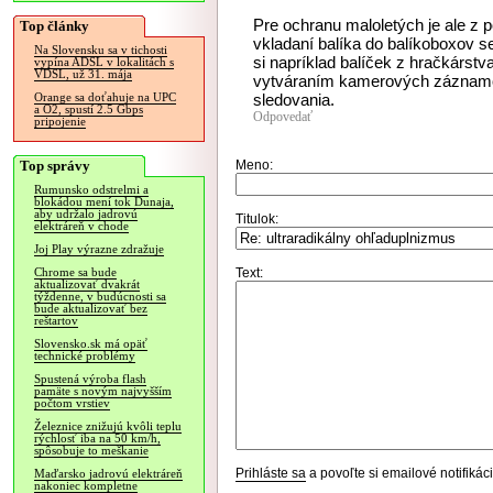
Pre ochranu maloletých je ale z 
Top články
vkladaní balíka do balíkoboxov s
Na Slovensku sa v tichosti
si napríklad balíček z hračkárstv
vypína ADSL v lokalitách s
VDSL, už 31. mája
vytváraním kamerových záznamov
sledovania.
Orange sa doťahuje na UPC
a O2, spustí 2.5 Gbps
Odpovedať
pripojenie
Top správy
Meno:
Rumunsko odstrelmi a
blokádou mení tok Dunaja,
aby udržalo jadrovú
Titulok:
elektráreň v chode
Joj Play výrazne zdražuje
Text:
Chrome sa bude
aktualizovať dvakrát
týždenne, v budúcnosti sa
bude aktualizovať bez
reštartov
Slovensko.sk má opäť
technické problémy
Spustená výroba flash
pamäte s novým najvyšším
počtom vrstiev
Železnice znižujú kvôli teplu
rýchlosť iba na 50 km/h,
spôsobuje to meškanie
Prihláste sa
a povoľte si emailové notifiká
Maďarsko jadrovú elektráreň
nakoniec kompletne