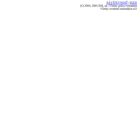
NÁVŠTEVNOSŤ
|
INZE
(C) 2004, 2005 DSL.sk | Všetky práva vyhradené
Všetky uvedené informácie sú b