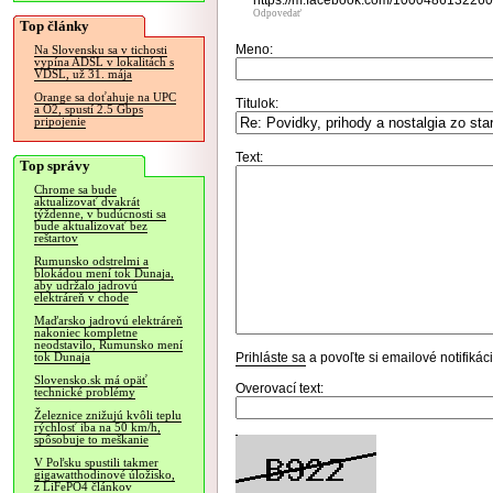
https://m.facebook.com/1000486132260
Odpovedať
Top články
Meno:
Na Slovensku sa v tichosti
vypína ADSL v lokalitách s
VDSL, už 31. mája
Orange sa doťahuje na UPC
Titulok:
a O2, spustí 2.5 Gbps
pripojenie
Text:
Top správy
Chrome sa bude
aktualizovať dvakrát
týždenne, v budúcnosti sa
bude aktualizovať bez
reštartov
Rumunsko odstrelmi a
blokádou mení tok Dunaja,
aby udržalo jadrovú
elektráreň v chode
Maďarsko jadrovú elektráreň
nakoniec kompletne
neodstavilo, Rumunsko mení
Prihláste sa
a povoľte si emailové notifiká
tok Dunaja
Slovensko.sk má opäť
Overovací text:
technické problémy
Železnice znižujú kvôli teplu
rýchlosť iba na 50 km/h,
spôsobuje to meškanie
V Poľsku spustili takmer
gigawatthodinové úložisko,
z LiFePO4 článkov