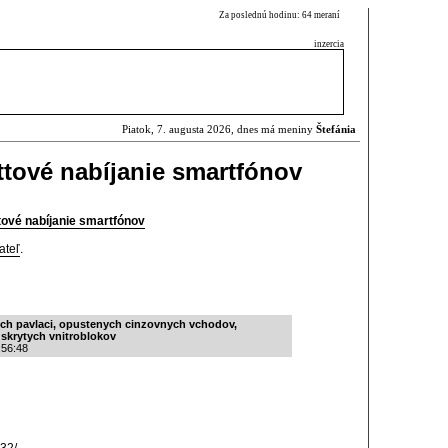
Za poslednú hodinu: 64 meraní
inzercia
Piatok, 7. augusta 2026, dnes má meniny
Štefánia
tové nabíjanie smartfónov
ové nabíjanie smartfónov
ateľ
.
rych pavlaci, opustenych cinzovnych vchodov,
skrytych vnitroblokov
:56:48