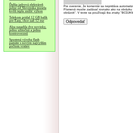
Ďalšia jadrová elektráreň
Pre overenie, že komentár sa nepridáva automatizov
južne od Slovenska musela
Písmená musíte zadávať rovnako ako na obrázku veľk
kvôli teplu znížiť výkon
obrázok". V texte sa používajú iba znaky "BC
Telekom pridal 12 GB balík
pre Easy, chce zaň 12 eur
Alza nasadila dve novinky,
jednu užitočnú a jednu
kontroverznú
Spustená výroba flash
pamäte s novým najvyšším
počtom vrstiev