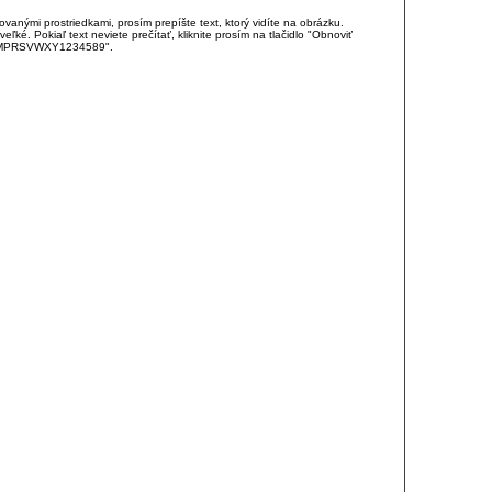
anými prostriedkami, prosím prepíšte text, ktorý vidíte na obrázku.
é. Pokiaľ text neviete prečítať, kliknite prosím na tlačidlo "Obnoviť
DJKMPRSVWXY1234589".