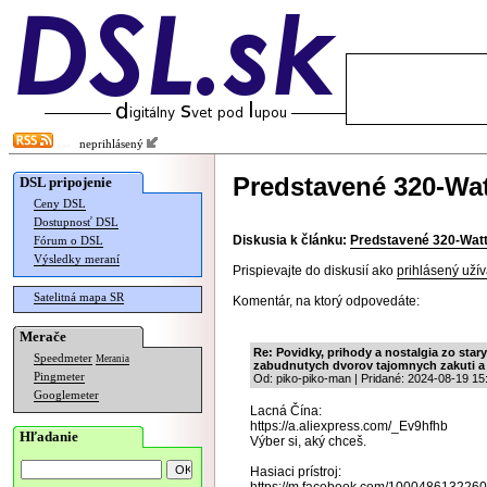
neprihlásený
Predstavené 320-Wat
DSL pripojenie
Ceny DSL
Dostupnosť DSL
Diskusia k článku:
Predstavené 320-Watt
Fórum o DSL
Výsledky meraní
Prispievajte do diskusií ako
prihlásený užív
Satelitná mapa SR
Komentár, na ktorý odpovedáte:
Merače
Re: Povidky, prihody a nostalgia zo sta
Speedmeter
Merania
zabudnutych dvorov tajomnych zakuti a 
Pingmeter
Od: piko-piko-man | Pridané: 2024-08-19 15
Googlemeter
Lacná Čína:
https://a.aliexpress.com/_Ev9hfhb
Hľadanie
Výber si, aký chceš.
Hasiaci prístroj: