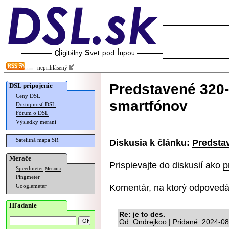
neprihlásený
Predstavené 320-
DSL pripojenie
Ceny DSL
smartfónov
Dostupnosť DSL
Fórum o DSL
Výsledky meraní
Satelitná mapa SR
Diskusia k článku:
Predsta
Merače
Prispievajte do diskusií ako
p
Speedmeter
Merania
Pingmeter
Komentár, na ktorý odpovedá
Googlemeter
Hľadanie
Re: je to des.
Od: Ondrejkoo | Pridané: 2024-0