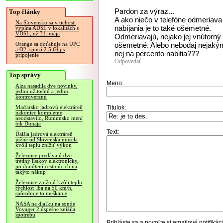
Pardon za výraz...
Top články
A ako niečo v telefóne odmeriava 
Na Slovensku sa v tichosti
nabíjania je to také ošemetné.
vypína ADSL v lokalitách s
VDSL, už 31. mája
Odmeriavajú, nejako jej vnútorný
ošemetné. Alebo nebodaj nejaký
Orange sa doťahuje na UPC
a O2, spustí 2.5 Gbps
nej na percento nabitia???
pripojenie
Odpovedať
Top správy
Meno:
Alza nasadila dve novinky,
jednu užitočnú a jednu
kontroverznú
Titulok:
Maďarsko jadrovú elektráreň
nakoniec kompletne
neodstavilo, Rumunsko mení
tok Dunaja
Text:
Ďalšia jadrová elektráreň
južne od Slovenska musela
kvôli teplu znížiť výkon
Železnice predávajú dve
tretiny lístkov elektronicky,
po donútení cestujúcich na
takýto nákup
Železnice znižujú kvôli teplu
rýchlosť iba na 50 km/h,
spôsobuje to meškanie
NASA na diaľku na sonde
Voyager 2 úspešne znížila
spotrebu
Prihláste sa
a povoľte si emailové notifiká