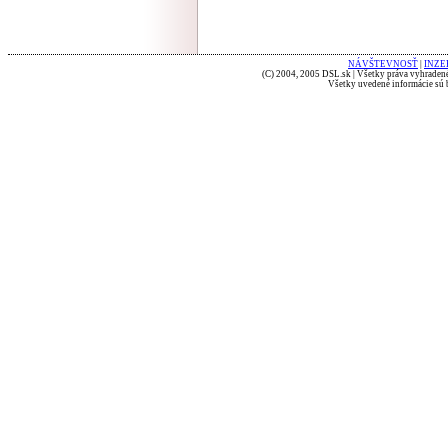
NÁVŠTEVNOSŤ
|
INZE
(C) 2004, 2005 DSL.sk | Všetky práva vyhradené
Všetky uvedené informácie sú b