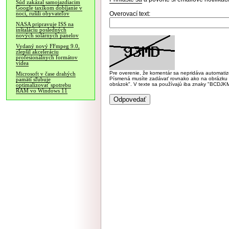
Súd zakázal samojazdiacim
Google taxíkom dobíjanie v
Overovací text:
noci, rušili obyvateľov
NASA pripravuje ISS na
inštaláciu posledných
nových solárnych panelov
Vydaný nový FFmpeg 9.0,
zlepšil akceleráciu
profesionálnych formátov
videa
Pre overenie, že komentár sa nepridáva automatizov
Microsoft v čase drahých
Písmená musíte zadávať rovnako ako na obrázku veľk
pamätí sľubuje
obrázok". V texte sa používajú iba znaky "BC
optimalizovať spotrebu
RAM vo Windows 11