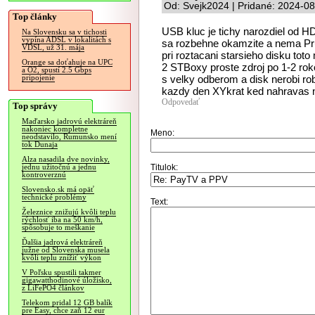
Od: Svejk2024 | Pridané: 2024-0
Top články
USB kluc je tichy narozdiel od 
Na Slovensku sa v tichosti
vypína ADSL v lokalitách s
sa rozbehne okamzite a nema P
VDSL, už 31. mája
pri roztacani starsieho disku toto 
Orange sa doťahuje na UPC
2 STBoxy proste zdroj po 1-2 r
a O2, spustí 2.5 Gbps
s velky odberom a disk nerobi ro
pripojenie
kazdy den XYkrat ked nahravas n
Odpovedať
Top správy
Maďarsko jadrovú elektráreň
nakoniec kompletne
Meno:
neodstavilo, Rumunsko mení
tok Dunaja
Alza nasadila dve novinky,
Titulok:
jednu užitočnú a jednu
kontroverznú
Slovensko.sk má opäť
technické problémy
Text:
Železnice znižujú kvôli teplu
rýchlosť iba na 50 km/h,
spôsobuje to meškanie
Ďalšia jadrová elektráreň
južne od Slovenska musela
kvôli teplu znížiť výkon
V Poľsku spustili takmer
gigawatthodinové úložisko,
z LiFePO4 článkov
Telekom pridal 12 GB balík
pre Easy, chce zaň 12 eur