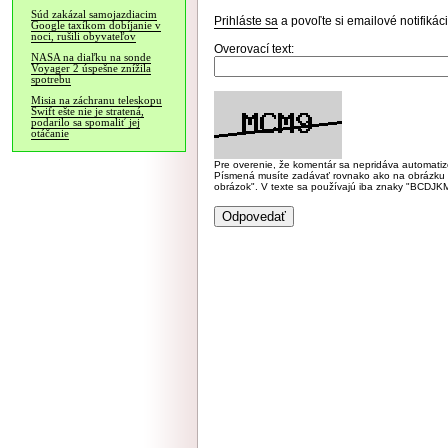
Súd zakázal samojazdiacim
Prihláste sa
a povoľte si emailové notifiká
Google taxíkom dobíjanie v
noci, rušili obyvateľov
Overovací text:
NASA na diaľku na sonde
Voyager 2 úspešne znížila
spotrebu
Misia na záchranu teleskopu
Swift ešte nie je stratená,
podarilo sa spomaliť jej
otáčanie
Pre overenie, že komentár sa nepridáva automatizov
Písmená musíte zadávať rovnako ako na obrázku veľk
obrázok". V texte sa používajú iba znaky "BC