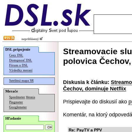
neprihlásený
Streamovacie slu
DSL pripojenie
Ceny DSL
polovica Čechov,
Dostupnosť DSL
Fórum o DSL
Výsledky meraní
Satelitná mapa SR
Diskusia k článku:
Streamov
Čechov, dominuje Netflix
Merače
Speedmeter
Merania
Prispievajte do diskusií ako
p
Pingmeter
Googlemeter
Komentár, na ktorý odpovedá
Hľadanie
Re: PayTV a PPV