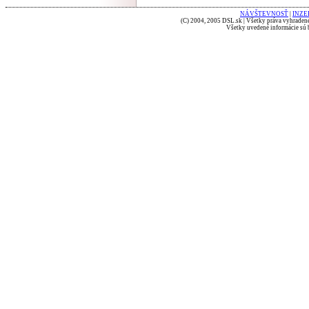
NÁVŠTEVNOSŤ
|
INZE
(C) 2004, 2005 DSL.sk | Všetky práva vyhradené
Všetky uvedené informácie sú b