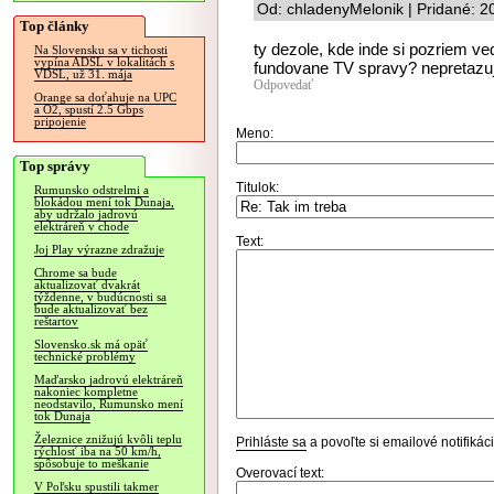
Od: chladenyMelonik | Pridané: 
Top články
ty dezole, kde inde si pozriem v
Na Slovensku sa v tichosti
vypína ADSL v lokalitách s
fundovane TV spravy? nepretazu
VDSL, už 31. mája
Odpovedať
Orange sa doťahuje na UPC
a O2, spustí 2.5 Gbps
pripojenie
Meno:
Top správy
Titulok:
Rumunsko odstrelmi a
blokádou mení tok Dunaja,
aby udržalo jadrovú
elektráreň v chode
Text:
Joj Play výrazne zdražuje
Chrome sa bude
aktualizovať dvakrát
týždenne, v budúcnosti sa
bude aktualizovať bez
reštartov
Slovensko.sk má opäť
technické problémy
Maďarsko jadrovú elektráreň
nakoniec kompletne
neodstavilo, Rumunsko mení
tok Dunaja
Železnice znižujú kvôli teplu
Prihláste sa
a povoľte si emailové notifiká
rýchlosť iba na 50 km/h,
spôsobuje to meškanie
Overovací text:
V Poľsku spustili takmer