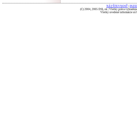
NÁVŠTEVNOSŤ
|
INZE
(C) 2004, 2005 DSL.sk | Všetky práva vyhradené
Všetky uvedené informácie sú b