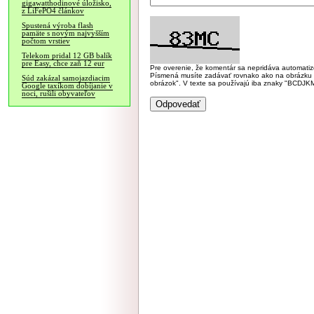
gigawatthodinové úložisko,
z LiFePO4 článkov
Spustená výroba flash
pamäte s novým najvyšším
počtom vrstiev
Telekom pridal 12 GB balík
pre Easy, chce zaň 12 eur
Pre overenie, že komentár sa nepridáva automatizov
Písmená musíte zadávať rovnako ako na obrázku veľk
Súd zakázal samojazdiacim
obrázok". V texte sa používajú iba znaky "BC
Google taxíkom dobíjanie v
noci, rušili obyvateľov