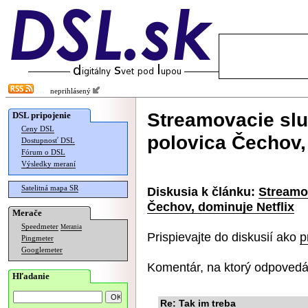
neprihlásený
Streamovacie slu
DSL pripojenie
Ceny DSL
polovica Čechov,
Dostupnosť DSL
Fórum o DSL
Výsledky meraní
Satelitná mapa SR
Diskusia k článku:
Streamov
Čechov, dominuje Netflix
Merače
Speedmeter
Merania
Prispievajte do diskusií ako
p
Pingmeter
Googlemeter
Komentár, na ktorý odpovedá
Hľadanie
Re: Tak im treba