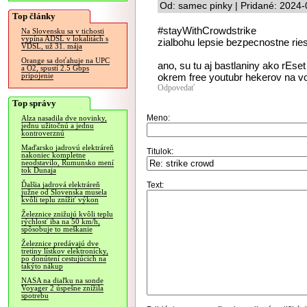
Od: samec pinky | Pridané: 2024-
Top články
#stayWithCrowdstrike
Na Slovensku sa v tichosti
vypína ADSL v lokalitách s
zialbohu lepsie bezpecnostne ries
VDSL, už 31. mája
Orange sa doťahuje na UPC
ano, su tu aj bastlaniny ako rEset 
a O2, spustí 2.5 Gbps
okrem free youtubr hekerov na v
pripojenie
Odpovedať
Top správy
Meno:
Alza nasadila dve novinky,
jednu užitočnú a jednu
kontroverznú
Maďarsko jadrovú elektráreň
Titulok:
nakoniec kompletne
neodstavilo, Rumunsko mení
tok Dunaja
Text:
Ďalšia jadrová elektráreň
južne od Slovenska musela
kvôli teplu znížiť výkon
Železnice znižujú kvôli teplu
rýchlosť iba na 50 km/h,
spôsobuje to meškanie
Železnice predávajú dve
tretiny lístkov elektronicky,
po donútení cestujúcich na
takýto nákup
NASA na diaľku na sonde
Voyager 2 úspešne znížila
spotrebu