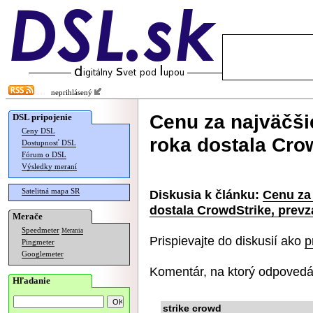
neprihlásený
Cenu za najväčši
DSL pripojenie
Ceny DSL
roka dostala Crow
Dostupnosť DSL
Fórum o DSL
Výsledky meraní
Satelitná mapa SR
Diskusia k článku:
Cenu za
dostala CrowdStrike, prevza
Merače
Speedmeter
Merania
Prispievajte do diskusií ako
p
Pingmeter
Googlemeter
Komentár, na ktorý odpovedá
Hľadanie
strike crowd