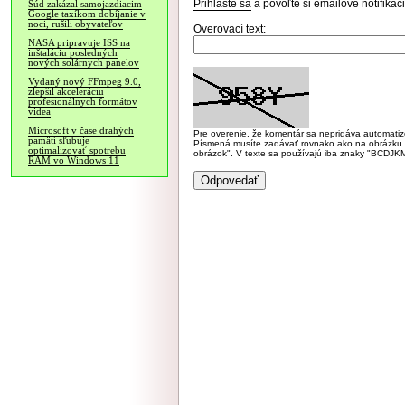
Prihláste sa
a povoľte si emailové notifiká
Súd zakázal samojazdiacim
Google taxíkom dobíjanie v
noci, rušili obyvateľov
Overovací text:
NASA pripravuje ISS na
inštaláciu posledných
nových solárnych panelov
Vydaný nový FFmpeg 9.0,
zlepšil akceleráciu
profesionálnych formátov
videa
Microsoft v čase drahých
Pre overenie, že komentár sa nepridáva automatizov
pamätí sľubuje
Písmená musíte zadávať rovnako ako na obrázku veľk
optimalizovať spotrebu
obrázok". V texte sa používajú iba znaky "BC
RAM vo Windows 11