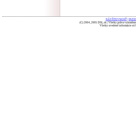
NÁVŠTEVNOSŤ
|
INZE
(C) 2004, 2005 DSL.sk | Všetky práva vyhradené
Všetky uvedené informácie sú b