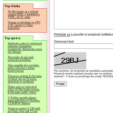
Top články
Na Slovensku sa v tichosti
vypína ADSL v lokalitách s
VDSL, už 31. mája
Orange sa doťahuje na UPC
a O2, spustí 2.5 Gbps
pripojenie
Prihláste sa
a povoľte si emailové notifiká
Top správy
Overovací text:
Maďarsko jadrovú elektráreň
nakoniec kompletne
neodstavilo, Rumunsko mení
tok Dunaja
Slovensko.sk má opäť
technické problémy
Alza nasadila dve novinky,
jednu užitočnú a jednu
kontroverznú
Pre overenie, že komentár sa nepridáva automatizov
Písmená musíte zadávať rovnako ako na obrázku veľk
Železnice znižujú kvôli teplu
obrázok". V texte sa používajú iba znaky "BC
rýchlosť iba na 50 km/h,
spôsobuje to meškanie
Ďalšia jadrová elektráreň
južne od Slovenska musela
kvôli teplu znížiť výkon
V Poľsku spustili takmer
gigawatthodinové úložisko,
z LiFePO4 článkov
Telekom pridal 12 GB balík
pre Easy, chce zaň 12 eur