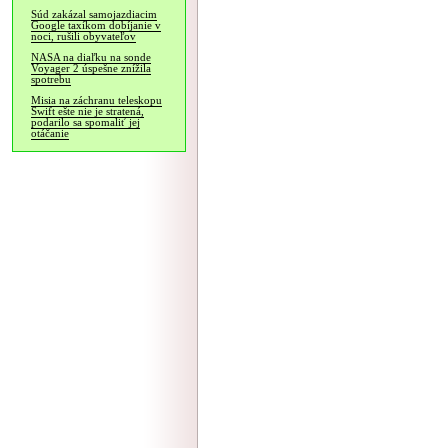
Súd zakázal samojazdiacim
Google taxíkom dobíjanie v
noci, rušili obyvateľov
NASA na diaľku na sonde
Voyager 2 úspešne znížila
spotrebu
Misia na záchranu teleskopu
Swift ešte nie je stratená,
podarilo sa spomaliť jej
otáčanie