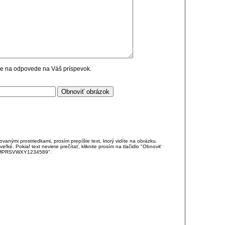
cie na odpovede na Váš príspevok.
anými prostriedkami, prosím prepíšte text, ktorý vidíte na obrázku.
é. Pokiaľ text neviete prečítať, kliknite prosím na tlačidlo "Obnoviť
DJKMPRSVWXY1234589".