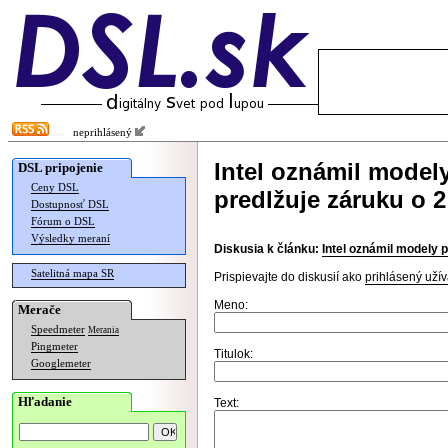
neprihlásený
Intel oznámil model
DSL pripojenie
Ceny DSL
predlžuje záruku o 2
Dostupnosť DSL
Fórum o DSL
Výsledky meraní
Diskusia k článku:
Intel oznámil modely 
Satelitná mapa SR
Prispievajte do diskusií ako
prihlásený užív
Meno:
Merače
Speedmeter
Merania
Pingmeter
Titulok:
Googlemeter
Hľadanie
Text: