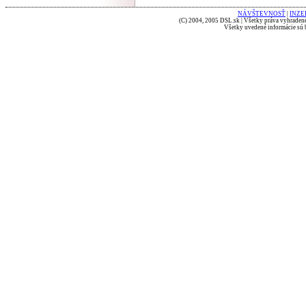
NÁVŠTEVNOSŤ
|
INZE
(C) 2004, 2005 DSL.sk | Všetky práva vyhradené
Všetky uvedené informácie sú b