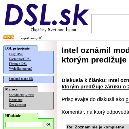
neprihlásený
Intel oznámil mo
DSL pripojenie
Ceny DSL
ktorým predlžuje
Dostupnosť DSL
Fórum o DSL
Výsledky meraní
Satelitná mapa SR
Diskusia k článku:
Intel o
ktorým predlžuje záruku o 
Merače
Speedmeter
Merania
Prispievajte do diskusií ako
p
Pingmeter
Googlemeter
Komentár, na ktorý odpovedá
Hľadanie
Re: Zoznam nie je kompletny