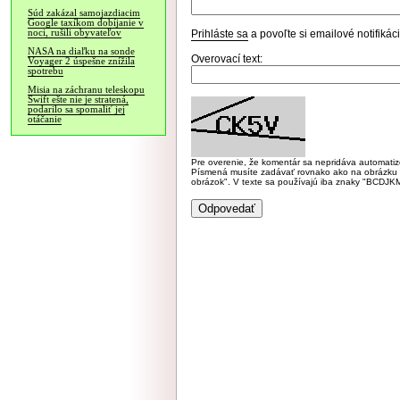
Súd zakázal samojazdiacim
Google taxíkom dobíjanie v
noci, rušili obyvateľov
Prihláste sa
a povoľte si emailové notifiká
NASA na diaľku na sonde
Overovací text:
Voyager 2 úspešne znížila
spotrebu
Misia na záchranu teleskopu
Swift ešte nie je stratená,
podarilo sa spomaliť jej
otáčanie
Pre overenie, že komentár sa nepridáva automatizov
Písmená musíte zadávať rovnako ako na obrázku veľk
obrázok". V texte sa používajú iba znaky "BC