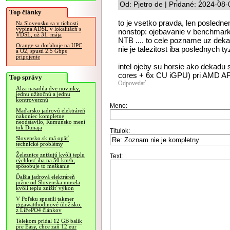
Od: Pjetro de | Pridané: 2024-08
Top články
to je vsetko pravda, len posledn
Na Slovensku sa v tichosti
vypína ADSL v lokalitách s
nonstop: ojebavanie v benchmar
VDSL, už 31. mája
NTB .... to cele pozname uz dekad
Orange sa doťahuje na UPC
nie je talezitost iba poslednych tyz
a O2, spustí 2.5 Gbps
pripojenie
intel ojeby su horsie ako dekadu
cores + 6x CU iGPU) pri AMD APU 
Top správy
Odpovedať
Alza nasadila dve novinky,
jednu užitočnú a jednu
kontroverznú
Meno:
Maďarsko jadrovú elektráreň
nakoniec kompletne
neodstavilo, Rumunsko mení
tok Dunaja
Titulok:
Slovensko.sk má opäť
technické problémy
Železnice znižujú kvôli teplu
Text:
rýchlosť iba na 50 km/h,
spôsobuje to meškanie
Ďalšia jadrová elektráreň
južne od Slovenska musela
kvôli teplu znížiť výkon
V Poľsku spustili takmer
gigawatthodinové úložisko,
z LiFePO4 článkov
Telekom pridal 12 GB balík
pre Easy, chce zaň 12 eur