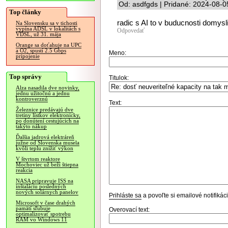
Od: asdfgds | Pridané: 2024-08-0
Top články
radic s AI to v buducnosti domysli
Na Slovensku sa v tichosti
vypína ADSL v lokalitách s
Odpovedať
VDSL, už 31. mája
Orange sa doťahuje na UPC
a O2, spustí 2.5 Gbps
Meno:
pripojenie
Top správy
Titulok:
Alza nasadila dve novinky,
jednu užitočnú a jednu
kontroverznú
Text:
Železnice predávajú dve
tretiny lístkov elektronicky,
po donútení cestujúcich na
takýto nákup
Ďalšia jadrová elektráreň
južne od Slovenska musela
kvôli teplu znížiť výkon
V štvrtom reaktore
Mochoviec už beží štiepna
reakcia
NASA pripravuje ISS na
inštaláciu posledných
nových solárnych panelov
Prihláste sa
a povoľte si emailové notifiká
Microsoft v čase drahých
pamätí sľubuje
Overovací text:
optimalizovať spotrebu
RAM vo Windows 11