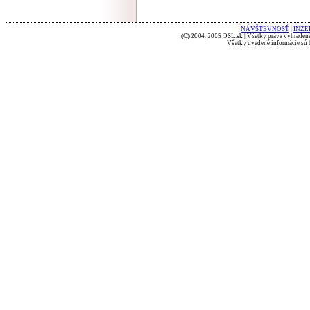
NÁVŠTEVNOSŤ
|
INZE
(C) 2004, 2005 DSL.sk | Všetky práva vyhradené
Všetky uvedené informácie sú b