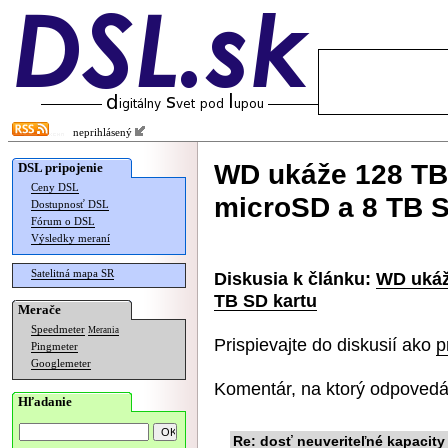
neprihlásený
WD ukáže 128 TB
DSL pripojenie
Ceny DSL
microSD a 8 TB S
Dostupnosť DSL
Fórum o DSL
Výsledky meraní
Satelitná mapa SR
Diskusia k článku:
WD ukáž
TB SD kartu
Merače
Speedmeter
Merania
Prispievajte do diskusií ako
p
Pingmeter
Googlemeter
Komentár, na ktorý odpovedá
Hľadanie
Re: dosť neuveriteľné kapacity