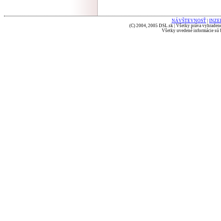
NÁVŠTEVNOSŤ
|
INZE
(C) 2004, 2005 DSL.sk | Všetky práva vyhradené
Všetky uvedené informácie sú b