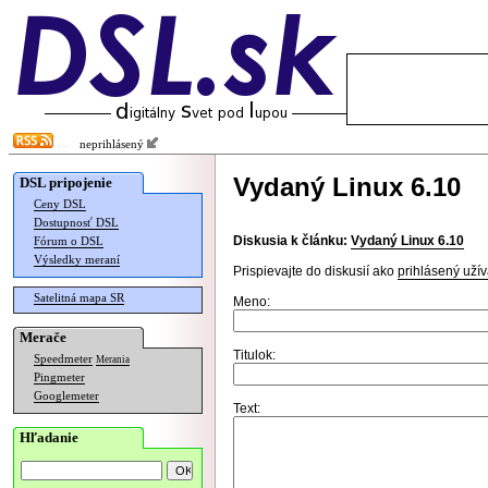
neprihlásený
Vydaný Linux 6.10
DSL pripojenie
Ceny DSL
Dostupnosť DSL
Diskusia k článku:
Vydaný Linux 6.10
Fórum o DSL
Výsledky meraní
Prispievajte do diskusií ako
prihlásený užív
Satelitná mapa SR
Meno:
Merače
Titulok:
Speedmeter
Merania
Pingmeter
Googlemeter
Text:
Hľadanie