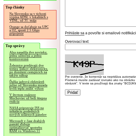
Top články
Na Slovensku sa v tichosti
vypína ADSL v lokalitách s
VDSL, už 31. mája
Orange sa doťahuje na UPC
a O2, spustí 2.5 Gbps
Prihláste sa
a povoľte si emailové notifiká
pripojenie
Overovací text:
Top správy
Alza nasadila dve novinky,
jednu užitočnú a jednu
kontroverznú
Železnice predávajú dve
tretiny lístkov elektronicky,
po donútení cestujúcich na
takýto nákup
Pre overenie, že komentár sa nepridáva automatizov
Písmená musíte zadávať rovnako ako na obrázku veľk
Ďalšia jadrová elektráreň
obrázok". V texte sa používajú iba znaky "BC
južne od Slovenska musela
kvôli teplu znížiť výkon
V štvrtom reaktore
Mochoviec už beží štiepna
reakcia
NASA pripravuje ISS na
inštaláciu posledných
nových solárnych panelov
Microsoft v čase drahých
pamätí sľubuje
optimalizovať spotrebu
RAM vo Windows 11