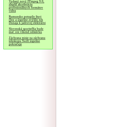
Vydaný nový FFmpeg 9.0,
zlepšil akceleráciu
profesionálnych formátov
videa
Rumunsko potopilo štyri
člny a úspešne zvýšilo tok
Dunaja k jadrovej elektrárni
Slovenská sporiteľňa bude
mať cez víkend odstávku
Záchrana misie na záchranu
teleskopu Swift úspešne
pokračuje