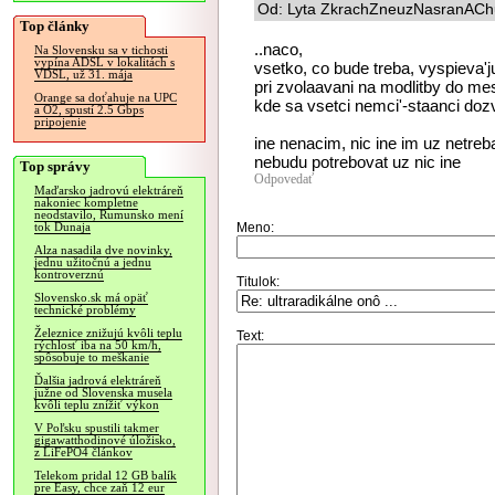
Od: Lyta ZkrachZneuzNasranAChu
Top články
..naco,
Na Slovensku sa v tichosti
vypína ADSL v lokalitách s
vsetko, co bude treba, vyspieva'j
VDSL, už 31. mája
pri zvolaavani na modlitby do me
Orange sa doťahuje na UPC
kde sa vsetci nemci'-staanci doz
a O2, spustí 2.5 Gbps
pripojenie
ine nenacim, nic ine im uz netreb
nebudu potrebovat uz nic ine
Top správy
Odpovedať
Maďarsko jadrovú elektráreň
nakoniec kompletne
neodstavilo, Rumunsko mení
Meno:
tok Dunaja
Alza nasadila dve novinky,
jednu užitočnú a jednu
kontroverznú
Titulok:
Slovensko.sk má opäť
technické problémy
Železnice znižujú kvôli teplu
Text:
rýchlosť iba na 50 km/h,
spôsobuje to meškanie
Ďalšia jadrová elektráreň
južne od Slovenska musela
kvôli teplu znížiť výkon
V Poľsku spustili takmer
gigawatthodinové úložisko,
z LiFePO4 článkov
Telekom pridal 12 GB balík
pre Easy, chce zaň 12 eur