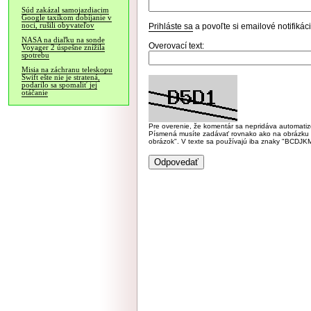
Súd zakázal samojazdiacim
Google taxíkom dobíjanie v
noci, rušili obyvateľov
Prihláste sa
a povoľte si emailové notifiká
NASA na diaľku na sonde
Overovací text:
Voyager 2 úspešne znížila
spotrebu
Misia na záchranu teleskopu
Swift ešte nie je stratená,
podarilo sa spomaliť jej
otáčanie
Pre overenie, že komentár sa nepridáva automatizov
Písmená musíte zadávať rovnako ako na obrázku veľk
obrázok". V texte sa používajú iba znaky "BC