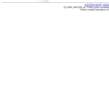
NÁVŠTEVNOSŤ
|
INZE
(C) 2004, 2005 DSL.sk | Všetky práva vyhradené
Všetky uvedené informácie sú b