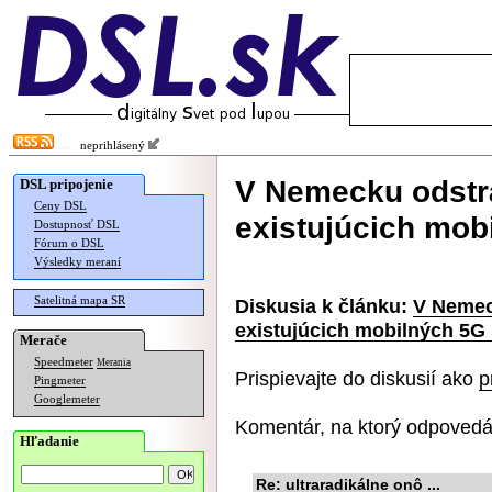
neprihlásený
V Nemecku odstr
DSL pripojenie
Ceny DSL
existujúcich mobi
Dostupnosť DSL
Fórum o DSL
Výsledky meraní
Satelitná mapa SR
Diskusia k článku:
V Nemec
existujúcich mobilných 5G 
Merače
Speedmeter
Merania
Prispievajte do diskusií ako
p
Pingmeter
Googlemeter
Komentár, na ktorý odpovedá
Hľadanie
Re: ultraradikálne onô ...