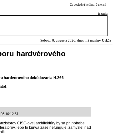
Za poslednú hodinu: 0 meraní
inzercia
Sobota, 8. augusta 2026, dnes má meniny
Oskár
dporu hardvérového
oru hardvérového dekódovania H.266
ateľ
.
-03 10:12:51
ranzistorov CISC-ovej architektúry by sa pri potrebe
erátorov, lebo to kurwa zase nefunguje, zamyslel nad
ník.