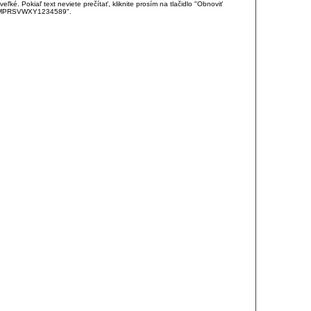
é. Pokiaľ text neviete prečítať, kliknite prosím na tlačidlo "Obnoviť
DJKMPRSVWXY1234589".