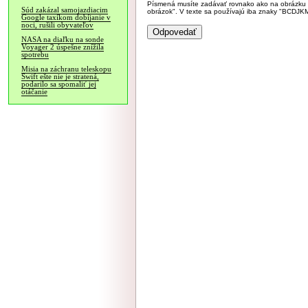
Písmená musíte zadávať rovnako ako na obrázku veľk
Súd zakázal samojazdiacim
obrázok". V texte sa používajú iba znaky "BC
Google taxíkom dobíjanie v
noci, rušili obyvateľov
NASA na diaľku na sonde
Voyager 2 úspešne znížila
spotrebu
Misia na záchranu teleskopu
Swift ešte nie je stratená,
podarilo sa spomaliť jej
otáčanie