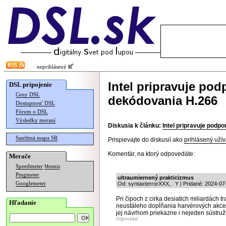
neprihlásený
Intel pripravuje po
DSL pripojenie
Ceny DSL
dekódovania H.266
Dostupnosť DSL
Fórum o DSL
Výsledky meraní
Diskusia k článku:
Intel pripravuje podp
Satelitná mapa SR
Prispievajte do diskusií ako
prihlásený užív
Komentár, na ktorý odpovedáte:
Merače
Speedmeter
Merania
Pingmeter
ultraumiernený prakticizmus
Googlemeter
Od: syntaxterrorXXX, . Y | Pridané: 2024-07
Pri čipoch z cirka desiatich miliardách t
Hľadanie
neustáleho dopĺňania harvérových akcel
jej návrhom priekazne i nejeden sústruž
Odpovedať