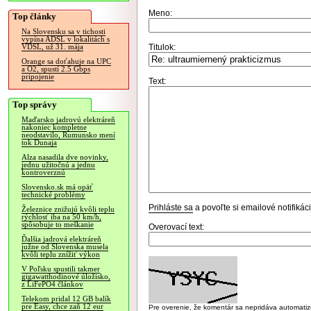
Meno:
Top články
Na Slovensku sa v tichosti
vypína ADSL v lokalitách s
Titulok:
VDSL, už 31. mája
Orange sa doťahuje na UPC
a O2, spustí 2.5 Gbps
pripojenie
Text:
Top správy
Maďarsko jadrovú elektráreň
nakoniec kompletne
neodstavilo, Rumunsko mení
tok Dunaja
Alza nasadila dve novinky,
jednu užitočnú a jednu
kontroverznú
Slovensko.sk má opäť
technické problémy
Prihláste sa
a povoľte si emailové notifiká
Železnice znižujú kvôli teplu
rýchlosť iba na 50 km/h,
spôsobuje to meškanie
Overovací text:
Ďalšia jadrová elektráreň
južne od Slovenska musela
kvôli teplu znížiť výkon
V Poľsku spustili takmer
gigawatthodinové úložisko,
z LiFePO4 článkov
Telekom pridal 12 GB balík
pre Easy, chce zaň 12 eur
Pre overenie, že komentár sa nepridáva automatizov