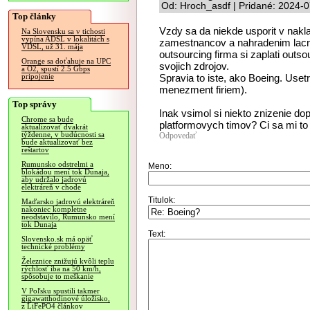
Od: Hroch_asdf | Pridané: 2024-0
Top články
Vzdy sa da niekde usporit v nak
Na Slovensku sa v tichosti
vypína ADSL v lokalitách s
zamestnancov a nahradenim lacn
VDSL, už 31. mája
outsourcing firma si zaplati outs
Orange sa doťahuje na UPC
svojich zdrojov.
a O2, spustí 2.5 Gbps
Spravia to iste, ako Boeing. Uset
pripojenie
menezment firiem).
Top správy
Inak vsimol si niekto znizenie d
Chrome sa bude
platformovych timov? Ci sa mi to 
aktualizovať dvakrát
týždenne, v budúcnosti sa
Odpovedať
bude aktualizovať bez
reštartov
Rumunsko odstrelmi a
Meno:
blokádou mení tok Dunaja,
aby udržalo jadrovú
elektráreň v chode
Titulok:
Maďarsko jadrovú elektráreň
nakoniec kompletne
neodstavilo, Rumunsko mení
tok Dunaja
Text:
Slovensko.sk má opäť
technické problémy
Železnice znižujú kvôli teplu
rýchlosť iba na 50 km/h,
spôsobuje to meškanie
V Poľsku spustili takmer
gigawatthodinové úložisko,
z LiFePO4 článkov