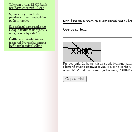
Telekom pridal 12 GB balík
pre Easy, chce zaň 12 eur
Spustená výroba flash
pamäte s novým najvyšším
počtom vrstiev
Prihláste sa
a povoľte si emailové notifiká
Súd zakázal samojazdiacim
Overovací text:
Google taxíkom dobíjanie v
noci, rušili obyvateľov
Ďalšia jadrová elektráreň
južne od Slovenska musela
kvôli teplu znížiť výkon
Pre overenie, že komentár sa nepridáva automatizov
Písmená musíte zadávať rovnako ako na obrázku veľk
obrázok". V texte sa používajú iba znaky "BC