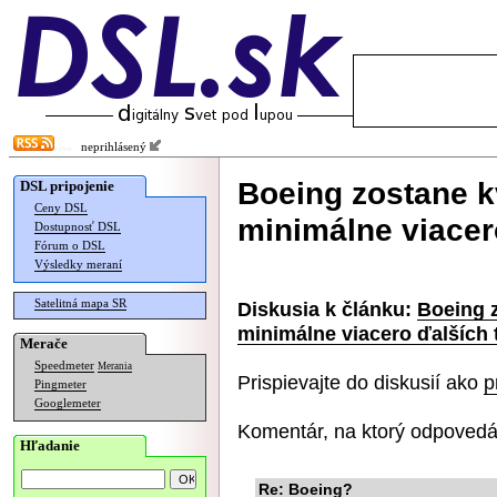
neprihlásený
Boeing zostane k
DSL pripojenie
Ceny DSL
minimálne viacer
Dostupnosť DSL
Fórum o DSL
Výsledky meraní
Satelitná mapa SR
Diskusia k článku:
Boeing 
minimálne viacero ďalších
Merače
Speedmeter
Merania
Prispievajte do diskusií ako
p
Pingmeter
Googlemeter
Komentár, na ktorý odpovedá
Hľadanie
Re: Boeing?