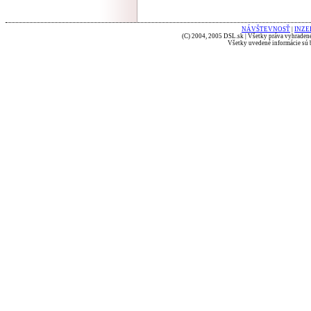
NÁVŠTEVNOSŤ
|
INZE
(C) 2004, 2005 DSL.sk | Všetky práva vyhradené
Všetky uvedené informácie sú b