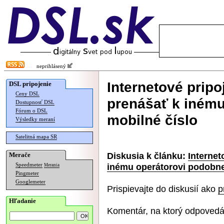
neprihlásený
Internetové pripo
DSL pripojenie
Ceny DSL
prenášať k inému
Dostupnosť DSL
Fórum o DSL
mobilné číslo
Výsledky meraní
Satelitná mapa SR
Diskusia k článku:
Internet
Merače
inému operátorovi podobne
Speedmeter
Merania
Pingmeter
Googlemeter
Prispievajte do diskusií ako
p
Hľadanie
Komentár, na ktorý odpovedá