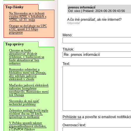
Top články
prenos informácií
Od: xixo | Pridané: 2024-06-26 09:43:56
Na Slovensku sa v tichosti
vypína ADSL v lokalitách s
A čo iné prenášať, ak nie internet?
VDSL, už 31. mája
Odpovedať
Orange sa doťahuje na UPC
a O2, spustí 2.5 Gbps
pripojenie
Meno:
Top správy
Titulok:
Chrome sa bude
aktualizovať dvakrát
týždenne, v budúcnosti sa
bude aktualizovať bez
reštartov
Text:
Rumunsko odstrelmi a
blokádou mení tok Dunaja,
aby udržalo jadrovú
elektráreň v chode
Maďarsko jadrovú elektráreň
nakoniec kompletne
neodstavilo, Rumunsko mení
tok Dunaja
Slovensko.sk má opäť
technické problémy
Železnice znižujú kvôli teplu
rýchlosť iba na 50 km/h,
Prihláste sa
a povoľte si emailové notifiká
spôsobuje to meškanie
V Poľsku spustili takmer
Overovací text:
gigawatthodinové úložisko,
z LiFePO4 článkov