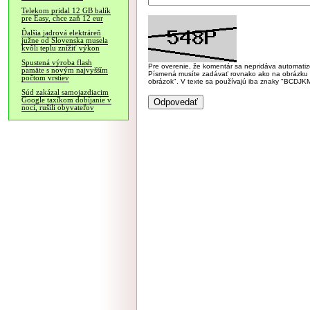
Telekom pridal 12 GB balík
pre Easy, chce zaň 12 eur
Ďalšia jadrová elektráreň
južne od Slovenska musela
kvôli teplu znížiť výkon
Spustená výroba flash
Pre overenie, že komentár sa nepridáva automatizov
pamäte s novým najvyšším
Písmená musíte zadávať rovnako ako na obrázku veľk
počtom vrstiev
obrázok". V texte sa používajú iba znaky "BC
Súd zakázal samojazdiacim
Google taxíkom dobíjanie v
noci, rušili obyvateľov