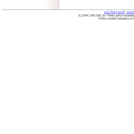
NÁVŠTEVNOSŤ
|
INZE
(C) 2004, 2005 DSL.sk | Všetky práva vyhradené
Všetky uvedené informácie sú b