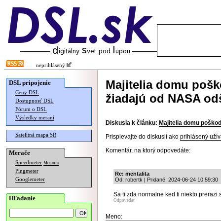
neprihlásený
Majitelia domu poš
DSL pripojenie
Ceny DSL
žiadajú od NASA o
Dostupnosť DSL
Fórum o DSL
Výsledky meraní
Diskusia k článku:
Majitelia domu poško
Satelitná mapa SR
Prispievajte do diskusií ako
prihlásený užív
Komentár, na ktorý odpovedáte:
Merače
Speedmeter
Merania
Pingmeter
Re: mentalita
Googlemeter
Od: robertk | Pridané: 2024-06-24 10:59:30
Sa ti zda normalne ked ti niekto prerazi 
Hľadanie
Odpovedať
Meno: