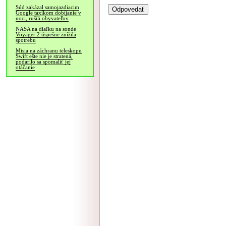
Súd zakázal samojazdiacim
Google taxíkom dobíjanie v
noci, rušili obyvateľov
NASA na diaľku na sonde
Voyager 2 úspešne znížila
spotrebu
Misia na záchranu teleskopu
Swift ešte nie je stratená,
podarilo sa spomaliť jej
otáčanie