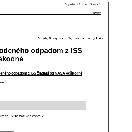
Za poslednú hodinu: 19 meraní
inzercia
Sobota, 8. augusta 2026, dnes má meniny
Oskár
kodeného odpadom z ISS
dškodné
deného odpadom z ISS žiadajú od NASA odškodné
ateľ
.
strechu ? To zazivas casto ?