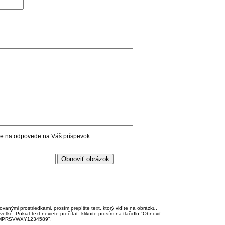
cie na odpovede na Váš príspevok.
anými prostriedkami, prosím prepíšte text, ktorý vidíte na obrázku.
é. Pokiaľ text neviete prečítať, kliknite prosím na tlačidlo "Obnoviť
DJKMPRSVWXY1234589".