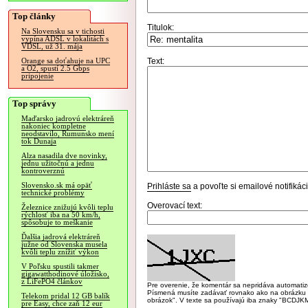
Top články
Titulok:
Na Slovensku sa v tichosti
vypína ADSL v lokalitách s
VDSL, už 31. mája
Text:
Orange sa doťahuje na UPC
a O2, spustí 2.5 Gbps
pripojenie
Top správy
Maďarsko jadrovú elektráreň
nakoniec kompletne
neodstavilo, Rumunsko mení
tok Dunaja
Alza nasadila dve novinky,
jednu užitočnú a jednu
kontroverznú
Slovensko.sk má opäť
Prihláste sa
a povoľte si emailové notifiká
technické problémy
Overovací text:
Železnice znižujú kvôli teplu
rýchlosť iba na 50 km/h,
spôsobuje to meškanie
Ďalšia jadrová elektráreň
južne od Slovenska musela
kvôli teplu znížiť výkon
V Poľsku spustili takmer
gigawatthodinové úložisko,
z LiFePO4 článkov
Pre overenie, že komentár sa nepridáva automatizov
Písmená musíte zadávať rovnako ako na obrázku veľk
Telekom pridal 12 GB balík
obrázok". V texte sa používajú iba znaky "BC
pre Easy, chce zaň 12 eur