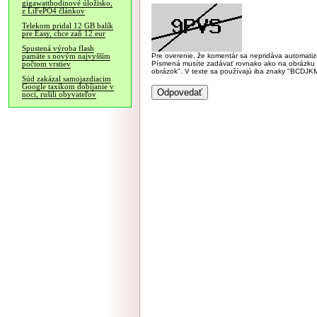
gigawatthodinové úložisko,
z LiFePO4 článkov
Telekom pridal 12 GB balík
pre Easy, chce zaň 12 eur
Spustená výroba flash
Pre overenie, že komentár sa nepridáva automatizov
pamäte s novým najvyšším
Písmená musíte zadávať rovnako ako na obrázku veľk
počtom vrstiev
obrázok". V texte sa používajú iba znaky "BC
Súd zakázal samojazdiacim
Google taxíkom dobíjanie v
noci, rušili obyvateľov