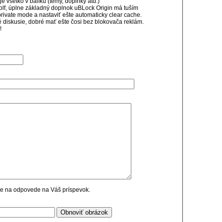
e všetko v balíku (témy, doplnky atď.)
lf, úplne základný doplnok uBLock Origin má tuším
private mode a nastaviť ešte automaticky clear cache.
é diskusie, dobré mať ešte čosi bez blokovača reklám.
!
cie na odpovede na Váš príspevok.