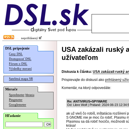
neprihlásený
USA zakázali ruský a
DSL pripojenie
Ceny DSL
užívateľom
Dostupnosť DSL
Fórum o DSL
Výsledky meraní
Diskusia k článku:
USA zakázali ruský an
Satelitná mapa SR
Prispievajte do diskusií ako
prihlásený užív
Komentár, na ktorý odpovedáte:
Merače
Speedmeter
Merania
Pingmeter
Re: ANTIVIRUS=SPYWARE
Googlemeter
Od: Libre Wolf | Pridané: 2024-06-23 12:34:
ak už vieš čo robíš, inštalácia rozšíren
Hľadanie
S GNOME nie je moc čo robiť, Plasmu m
Plasmou sa dá robiť hocičo, možnosti 
krása!