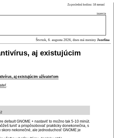
Za poslednú hodinu: 58 meraní
inzercia
Štvrtok, 6. augusta 2026, dnes má meniny
Jozefína
ntivírus, aj existujúcim
tivírus, aj existujúcim užívateľom
ateľ
.
52
í pre default GNOME + nastaviť to možno tak 5-10 minút.
ôžeš tuniť a prispôsobovať prakticky donekonečna, s
sú skoro nekonečné, ale jednoduchosť GNOME je