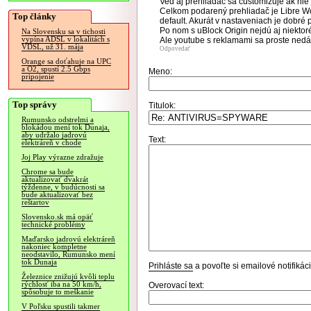
Veď aj prehliadač sa customizuje ak nie j
Celkom podarený prehliadač je Libre Wo
Top články
default. Akurát v nastaveniach je dobré 
Po nom s uBlock Origin nejdú aj niektor
Na Slovensku sa v tichosti
vypína ADSL v lokalitách s
Ale youtube s reklamami sa proste nedá
VDSL, už 31. mája
Odpovedať
Orange sa doťahuje na UPC
a O2, spustí 2.5 Gbps
Meno:
pripojenie
Top správy
Titulok:
Rumunsko odstrelmi a
blokádou mení tok Dunaja,
aby udržalo jadrovú
Text:
elektráreň v chode
Joj Play výrazne zdražuje
Chrome sa bude
aktualizovať dvakrát
týždenne, v budúcnosti sa
bude aktualizovať bez
reštartov
Slovensko.sk má opäť
technické problémy
Maďarsko jadrovú elektráreň
nakoniec kompletne
neodstavilo, Rumunsko mení
tok Dunaja
Prihláste sa
a povoľte si emailové notifiká
Železnice znižujú kvôli teplu
rýchlosť iba na 50 km/h,
Overovací text:
spôsobuje to meškanie
V Poľsku spustili takmer