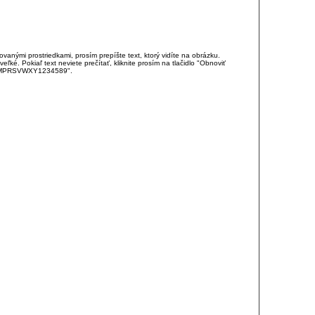
anými prostriedkami, prosím prepíšte text, ktorý vidíte na obrázku.
é. Pokiaľ text neviete prečítať, kliknite prosím na tlačidlo "Obnoviť
DJKMPRSVWXY1234589".