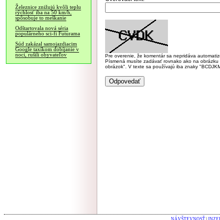
Železnice znižujú kvôli teplu
rýchlosť iba na 50 km/h,
spôsobuje to meškanie
Odštartovala nová séria
populárneho sci-fi Futurama
Súd zakázal samojazdiacim
Google taxíkom dobíjanie v
noci, rušili obyvateľov
Pre overenie, že komentár sa nepridáva automatizov
Písmená musíte zadávať rovnako ako na obrázku veľk
obrázok". V texte sa používajú iba znaky "BC
NÁVŠTEVNOSŤ
|
INZE