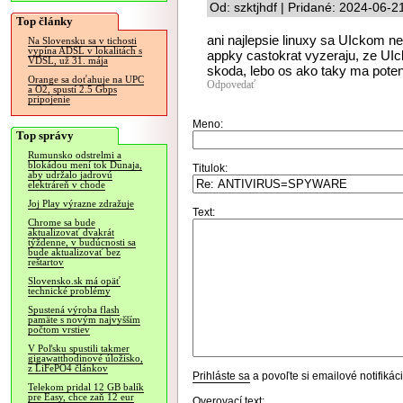
Od: szktjhdf | Pridané: 2024-06-2
Top články
ani najlepsie linuxy sa UIckom n
Na Slovensku sa v tichosti
vypína ADSL v lokalitách s
appky castokrat vyzeraju, ze UIck
VDSL, už 31. mája
skoda, lebo os ako taky ma poten
Orange sa doťahuje na UPC
Odpovedať
a O2, spustí 2.5 Gbps
pripojenie
Meno:
Top správy
Rumunsko odstrelmi a
blokádou mení tok Dunaja,
Titulok:
aby udržalo jadrovú
elektráreň v chode
Joj Play výrazne zdražuje
Text:
Chrome sa bude
aktualizovať dvakrát
týždenne, v budúcnosti sa
bude aktualizovať bez
reštartov
Slovensko.sk má opäť
technické problémy
Spustená výroba flash
pamäte s novým najvyšším
počtom vrstiev
V Poľsku spustili takmer
gigawatthodinové úložisko,
z LiFePO4 článkov
Prihláste sa
a povoľte si emailové notifiká
Telekom pridal 12 GB balík
pre Easy, chce zaň 12 eur
Overovací text: