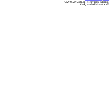
(C) 2004, 2005 DSL.sk | Všetky práva vyhradené
Všetky uvedené informácie sú b