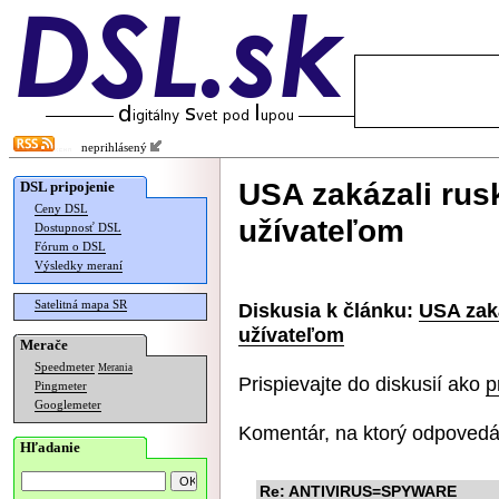
neprihlásený
USA zakázali rusk
DSL pripojenie
Ceny DSL
užívateľom
Dostupnosť DSL
Fórum o DSL
Výsledky meraní
Satelitná mapa SR
Diskusia k článku:
USA zaká
užívateľom
Merače
Speedmeter
Merania
Prispievajte do diskusií ako
p
Pingmeter
Googlemeter
Komentár, na ktorý odpovedá
Hľadanie
Re: ANTIVIRUS=SPYWARE