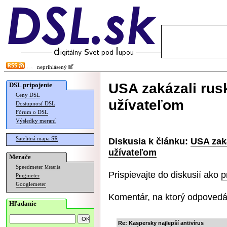
neprihlásený
USA zakázali rusk
DSL pripojenie
Ceny DSL
užívateľom
Dostupnosť DSL
Fórum o DSL
Výsledky meraní
Satelitná mapa SR
Diskusia k článku:
USA zaká
užívateľom
Merače
Speedmeter
Merania
Prispievajte do diskusií ako
p
Pingmeter
Googlemeter
Komentár, na ktorý odpovedá
Hľadanie
Re: Kaspersky najlepší antivírus