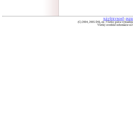
NÁVŠTEVNOSŤ
|
INZE
(C) 2004, 2005 DSL.sk | Všetky práva vyhradené
Všetky uvedené informácie sú b