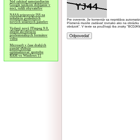
Súd zakázal samojazdiacim
Google taxíkom dobíjanie v
noci, rušili obyvateľov
NASA pripravuje ISS na
inštaláciu posledných
Pre overenie, že komentár sa nepridáva automatizov
nových solárnych panelov
Písmená musíte zadávať rovnako ako na obrázku veľk
obrázok". V texte sa používajú iba znaky "BC
Vydaný nový FFmpeg 9.0,
zlepšil akceleráciu
profesionálnych formátov
videa
Microsoft v čase drahých
pamätí sľubuje
optimalizovať spotrebu
RAM vo Windows 11