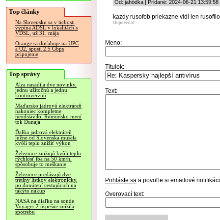
Od: jahôdka | Pridané: 2024-06-21 13:59:58
Top články
kazdy rusofob priekazne vidi len rusofilov
Na Slovensku sa v tichosti
Odpovedať
vypína ADSL v lokalitách s
VDSL, už 31. mája
Meno:
Orange sa doťahuje na UPC
a O2, spustí 2.5 Gbps
pripojenie
Titulok:
Top správy
Alza nasadila dve novinky,
jednu užitočnú a jednu
Text:
kontroverznú
Maďarsko jadrovú elektráreň
nakoniec kompletne
neodstavilo, Rumunsko mení
tok Dunaja
Ďalšia jadrová elektráreň
južne od Slovenska musela
kvôli teplu znížiť výkon
Železnice znižujú kvôli teplu
rýchlosť iba na 50 km/h,
spôsobuje to meškanie
Železnice predávajú dve
Prihláste sa
a povoľte si emailové notifiká
tretiny lístkov elektronicky,
po donútení cestujúcich na
takýto nákup
Overovací text:
NASA na diaľku na sonde
Voyager 2 úspešne znížila
spotrebu