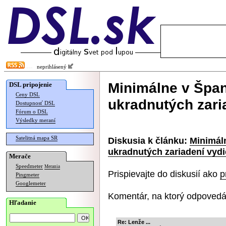
neprihlásený
Minimálne v Špan
DSL pripojenie
Ceny DSL
ukradnutých zari
Dostupnosť DSL
Fórum o DSL
Výsledky meraní
Satelitná mapa SR
Diskusia k článku:
Minimál
ukradnutých zariadení vydi
Merače
Speedmeter
Merania
Prispievajte do diskusií ako
p
Pingmeter
Googlemeter
Komentár, na ktorý odpovedá
Hľadanie
Re: Lenže ...