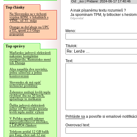
Od: _iso | Pridané: 2024-06-17 17:40:46
Top články
A inak písanému textu rozumieš ?
Na Slovensku sa v tichosti
Ja spomínam TPM, ty bitlocker s heslom 
vypína ADSL v lokalitách s
Odpovedať
VDSL, už 31. mája
Orange sa doťahuje na UPC
a O2, spustí 2.5 Gbps
Meno:
pripojenie
Top správy
Titulok:
Maďarsko jadrovú elektráreň
nakoniec kompletne
neodstavilo, Rumunsko mení
Text:
tok Dunaja
Alza nasadila dve novinky,
jednu užitočnú a jednu
kontroverznú
Slovensko.sk má opäť
technické problémy
Železnice znižujú kvôli teplu
rýchlosť iba na 50 km/h,
spôsobuje to meškanie
Ďalšia jadrová elektráreň
južne od Slovenska musela
kvôli teplu znížiť výkon
Prihláste sa
a povoľte si emailové notifiká
V Poľsku spustili takmer
gigawatthodinové úložisko,
Overovací text:
z LiFePO4 článkov
Telekom pridal 12 GB balík
pre Easy, chce zaň 12 eur