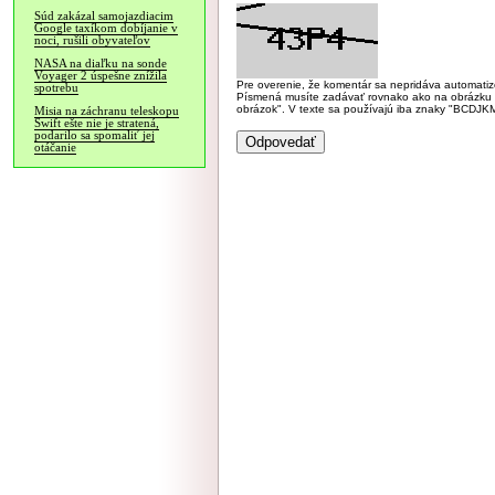
Súd zakázal samojazdiacim
Google taxíkom dobíjanie v
noci, rušili obyvateľov
NASA na diaľku na sonde
Voyager 2 úspešne znížila
Pre overenie, že komentár sa nepridáva automatizov
spotrebu
Písmená musíte zadávať rovnako ako na obrázku veľk
obrázok". V texte sa používajú iba znaky "BC
Misia na záchranu teleskopu
Swift ešte nie je stratená,
podarilo sa spomaliť jej
otáčanie