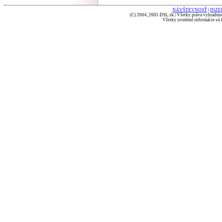
NÁVŠTEVNOSŤ
|
INZE
(C) 2004, 2005 DSL.sk | Všetky práva vyhradené
Všetky uvedené informácie sú b