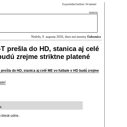
Za poslednú hodinu: 64 meraní
inzercia
Nedeľa, 9. augusta 2026, dnes má meniny
Ľubomíra
T prešla do HD, stanica aj celé
budú zrejme striktne platené
 prešla do HD, stanica aj celé ME vo futbale v HD budú zrejme
ateľ
.
34
blesk udrie..