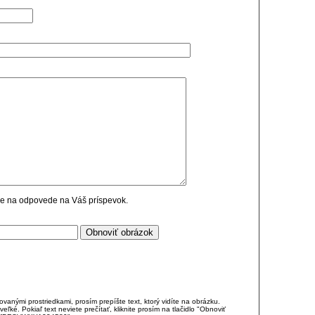
cie na odpovede na Váš príspevok.
anými prostriedkami, prosím prepíšte text, ktorý vidíte na obrázku.
é. Pokiaľ text neviete prečítať, kliknite prosím na tlačidlo "Obnoviť