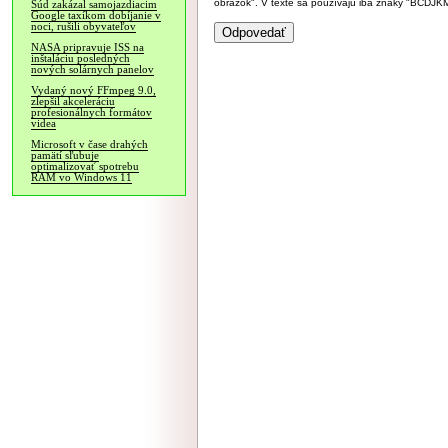
obrázok". V texte sa používajú iba znaky "BC
Súd zakázal samojazdiacim
Google taxíkom dobíjanie v
noci, rušili obyvateľov
NASA pripravuje ISS na
inštaláciu posledných
nových solárnych panelov
Vydaný nový FFmpeg 9.0,
zlepšil akceleráciu
profesionálnych formátov
videa
Microsoft v čase drahých
pamätí sľubuje
optimalizovať spotrebu
RAM vo Windows 11