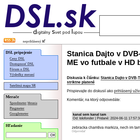
neprihlásený
Stanica Dajto v DVB-
DSL pripojenie
Ceny DSL
ME vo futbale v HD 
Dostupnosť DSL
Fórum o DSL
Výsledky meraní
Diskusia k článku:
Stanica Dajto v DVB-T
striktne platené
Satelitná mapa SR
Prispievajte do diskusií ako
prihlásený užív
Merače
Komentár, na ktorý odpovedáte:
Speedmeter
Merania
Pingmeter
Googlemeter
kanal sem kanal tam
Od: lolofonder | Pridané: 2024-06-11 17:57:
Hľadanie
zebracka chamtiva markiza, nech im tam 
Odpovedať