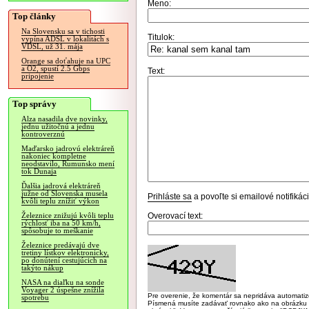
Meno:
Top články
Na Slovensku sa v tichosti
Titulok:
vypína ADSL v lokalitách s
VDSL, už 31. mája
Orange sa doťahuje na UPC
a O2, spustí 2.5 Gbps
Text:
pripojenie
Top správy
Alza nasadila dve novinky,
jednu užitočnú a jednu
kontroverznú
Maďarsko jadrovú elektráreň
nakoniec kompletne
neodstavilo, Rumunsko mení
tok Dunaja
Ďalšia jadrová elektráreň
južne od Slovenska musela
Prihláste sa
a povoľte si emailové notifiká
kvôli teplu znížiť výkon
Overovací text:
Železnice znižujú kvôli teplu
rýchlosť iba na 50 km/h,
spôsobuje to meškanie
Železnice predávajú dve
tretiny lístkov elektronicky,
po donútení cestujúcich na
takýto nákup
NASA na diaľku na sonde
Voyager 2 úspešne znížila
Pre overenie, že komentár sa nepridáva automatizov
spotrebu
Písmená musíte zadávať rovnako ako na obrázku veľk