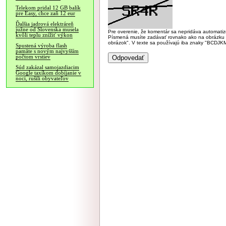
Telekom pridal 12 GB balík
pre Easy, chce zaň 12 eur
Ďalšia jadrová elektráreň
južne od Slovenska musela
Pre overenie, že komentár sa nepridáva automatizov
kvôli teplu znížiť výkon
Písmená musíte zadávať rovnako ako na obrázku veľk
obrázok". V texte sa používajú iba znaky "BC
Spustená výroba flash
pamäte s novým najvyšším
počtom vrstiev
Súd zakázal samojazdiacim
Google taxíkom dobíjanie v
noci, rušili obyvateľov