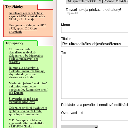
Od: syntaxterrorXXX, . Y | Pridané: 2024-05
Top články
Zmysel hokeja priekazne odhalený!
Na Slovensku sa v tichosti
Odpovedať
vypína ADSL v lokalitách s
VDSL, už 31. mája
Meno:
Orange sa doťahuje na UPC
a O2, spustí 2.5 Gbps
pripojenie
Titulok:
Top správy
Chrome sa bude
aktualizovať dvakrát
Text:
týždenne, v budúcnosti sa
bude aktualizovať bez
reštartov
Rumunsko odstrelmi a
blokádou mení tok Dunaja,
aby udržalo jadrovú
elektráreň v chode
Maďarsko jadrovú elektráreň
nakoniec kompletne
neodstavilo, Rumunsko mení
tok Dunaja
Slovensko.sk má opäť
technické problémy
Prihláste sa
a povoľte si emailové notifiká
Železnice znižujú kvôli teplu
rýchlosť iba na 50 km/h,
Overovací text:
spôsobuje to meškanie
V Poľsku spustili takmer
gigawatthodinové úložisko,
z LiFePO4 článkov