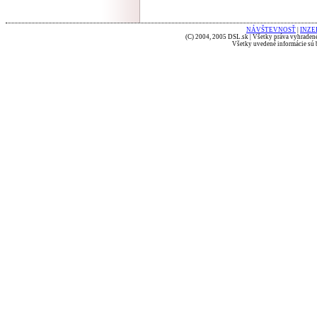
NÁVŠTEVNOSŤ
|
INZE
(C) 2004, 2005 DSL.sk | Všetky práva vyhradené
Všetky uvedené informácie sú b