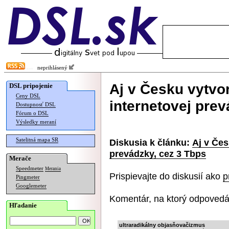
neprihlásený
Aj v Česku vytvor
DSL pripojenie
Ceny DSL
internetovej prev
Dostupnosť DSL
Fórum o DSL
Výsledky meraní
Satelitná mapa SR
Diskusia k článku:
Aj v Čes
prevádzky, cez 3 Tbps
Merače
Speedmeter
Merania
Prispievajte do diskusií ako
p
Pingmeter
Googlemeter
Komentár, na ktorý odpovedá
Hľadanie
ultraradikálny objasňovačizmus