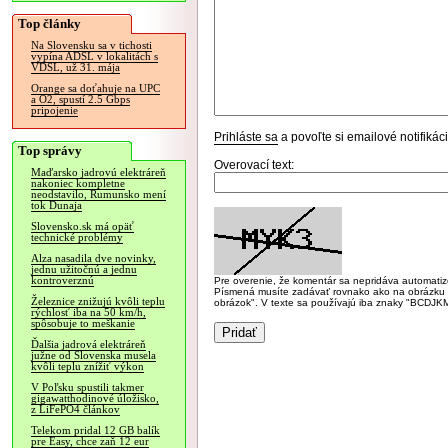
Top články
Na Slovensku sa v tichosti
vypína ADSL v lokalitách s
VDSL, už 31. mája
Orange sa doťahuje na UPC
a O2, spustí 2.5 Gbps
pripojenie
Prihláste sa
a povoľte si emailové notifiká
Top správy
Overovací text:
Maďarsko jadrovú elektráreň
nakoniec kompletne
neodstavilo, Rumunsko mení
tok Dunaja
Slovensko.sk má opäť
technické problémy
Alza nasadila dve novinky,
jednu užitočnú a jednu
kontroverznú
Pre overenie, že komentár sa nepridáva automatizov
Písmená musíte zadávať rovnako ako na obrázku veľk
Železnice znižujú kvôli teplu
obrázok". V texte sa používajú iba znaky "BC
rýchlosť iba na 50 km/h,
spôsobuje to meškanie
Ďalšia jadrová elektráreň
južne od Slovenska musela
kvôli teplu znížiť výkon
V Poľsku spustili takmer
gigawatthodinové úložisko,
z LiFePO4 článkov
Telekom pridal 12 GB balík
pre Easy, chce zaň 12 eur