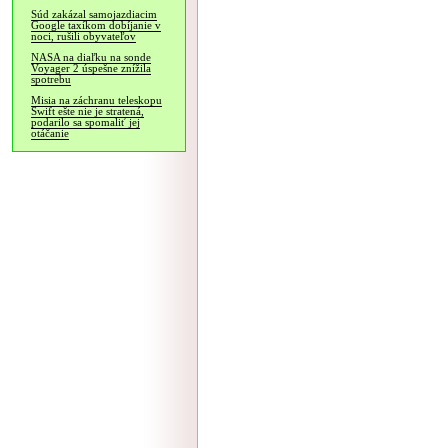
Súd zakázal samojazdiacim
Google taxíkom dobíjanie v
noci, rušili obyvateľov
NASA na diaľku na sonde
Voyager 2 úspešne znížila
spotrebu
Misia na záchranu teleskopu
Swift ešte nie je stratená,
podarilo sa spomaliť jej
otáčanie