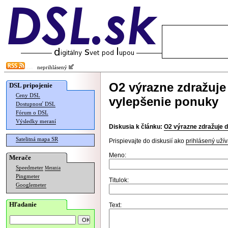
neprihlásený
O2 výrazne zdražuje
DSL pripojenie
Ceny DSL
vylepšenie ponuky
Dostupnosť DSL
Fórum o DSL
Výsledky meraní
Diskusia k článku:
O2 výrazne zdražuje d
Satelitná mapa SR
Prispievajte do diskusií ako
prihlásený užív
Meno:
Merače
Speedmeter
Merania
Pingmeter
Titulok:
Googlemeter
Hľadanie
Text: