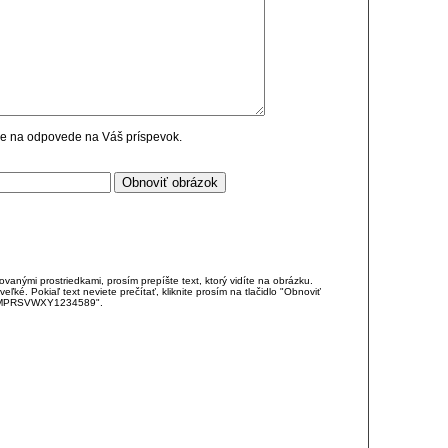
cie na odpovede na Váš príspevok.
anými prostriedkami, prosím prepíšte text, ktorý vidíte na obrázku.
é. Pokiaľ text neviete prečítať, kliknite prosím na tlačidlo "Obnoviť
DJKMPRSVWXY1234589".