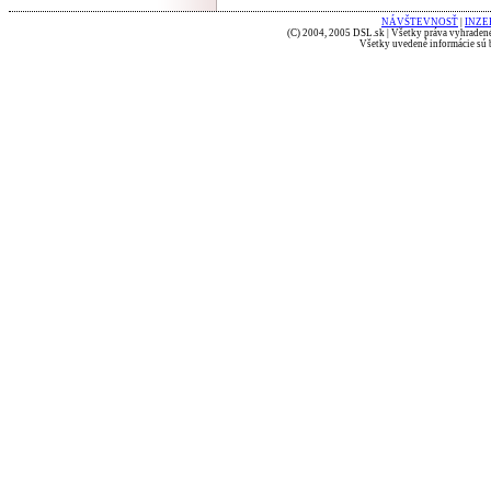
NÁVŠTEVNOSŤ
|
INZE
(C) 2004, 2005 DSL.sk | Všetky práva vyhradené
Všetky uvedené informácie sú b