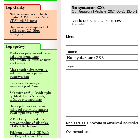
Top články
Re: syntaxterrorXXX,
Od: Jaaasom | Pridané: 2024-05-25 13:45:1
Na Slovensku sa v tichosti
vypína ADSL v lokalitách s
Ty si tu priekazne celkom nový...
VDSL, už 31. mája
Odpovedať
Orange sa doťahuje na UPC
a O2, spustí 2.5 Gbps
pripojenie
Meno:
Top správy
Titulok:
Maďarsko jadrovú elektráreň
nakoniec kompletne
neodstavilo, Rumunsko mení
tok Dunaja
Text:
Alza nasadila dve novinky,
jednu užitočnú a jednu
kontroverznú
Slovensko.sk má opäť
technické problémy
Železnice znižujú kvôli teplu
rýchlosť iba na 50 km/h,
spôsobuje to meškanie
Ďalšia jadrová elektráreň
južne od Slovenska musela
kvôli teplu znížiť výkon
V Poľsku spustili takmer
gigawatthodinové úložisko,
Prihláste sa
a povoľte si emailové notifiká
z LiFePO4 článkov
Overovací text:
Telekom pridal 12 GB balík
pre Easy, chce zaň 12 eur