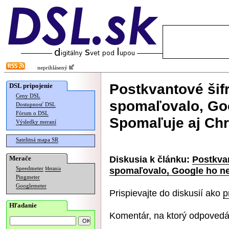
neprihlásený
Postkvantové šif
DSL pripojenie
Ceny DSL
spomaľovalo, Goo
Dostupnosť DSL
Fórum o DSL
Spomaľuje aj Ch
Výsledky meraní
Satelitná mapa SR
Diskusia k článku:
Postkvan
Merače
spomaľovalo, Google ho n
Speedmeter
Merania
Pingmeter
Googlemeter
Prispievajte do diskusií ako
p
Hľadanie
Komentár, na ktorý odpovedá