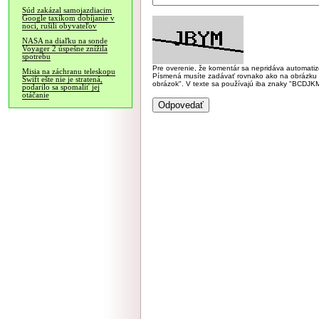
Súd zakázal samojazdiacim
Google taxíkom dobíjanie v
noci, rušili obyvateľov
NASA na diaľku na sonde
Voyager 2 úspešne znížila
spotrebu
Pre overenie, že komentár sa nepridáva automatizov
Misia na záchranu teleskopu
Písmená musíte zadávať rovnako ako na obrázku veľk
Swift ešte nie je stratená,
obrázok". V texte sa používajú iba znaky "BC
podarilo sa spomaliť jej
otáčanie