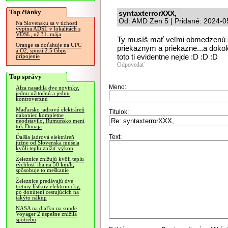
Top články
syntaxterrorXXX,
Od: AMD Zen 5 | Pridané: 2024-0
Na Slovensku sa v tichosti
vypína ADSL v lokalitách s
VDSL, už 31. mája
Ty musíš mať veľmi obmedzenú s
Orange sa doťahuje na UPC
priekaznym a priekazne...a dokolo
a O2, spustí 2.5 Gbps
toto ti evidentne nejde :D :D :D
pripojenie
Odpovedať
Top správy
Meno:
Alza nasadila dve novinky,
jednu užitočnú a jednu
kontroverznú
Maďarsko jadrovú elektráreň
Titulok:
nakoniec kompletne
neodstavilo, Rumunsko mení
tok Dunaja
Text:
Ďalšia jadrová elektráreň
južne od Slovenska musela
kvôli teplu znížiť výkon
Železnice znižujú kvôli teplu
rýchlosť iba na 50 km/h,
spôsobuje to meškanie
Železnice predávajú dve
tretiny lístkov elektronicky,
po donútení cestujúcich na
takýto nákup
NASA na diaľku na sonde
Voyager 2 úspešne znížila
spotrebu