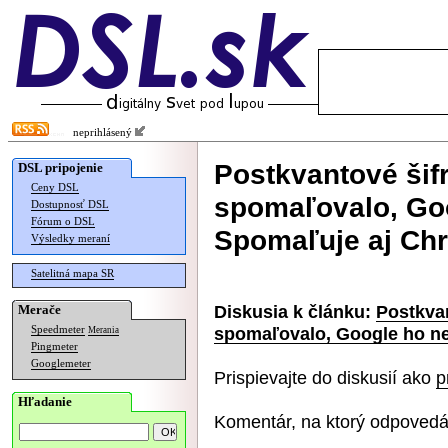
neprihlásený
Postkvantové šif
DSL pripojenie
Ceny DSL
spomaľovalo, Goo
Dostupnosť DSL
Fórum o DSL
Spomaľuje aj Ch
Výsledky meraní
Satelitná mapa SR
Diskusia k článku:
Postkvan
Merače
spomaľovalo, Google ho n
Speedmeter
Merania
Pingmeter
Googlemeter
Prispievajte do diskusií ako
p
Hľadanie
Komentár, na ktorý odpovedá