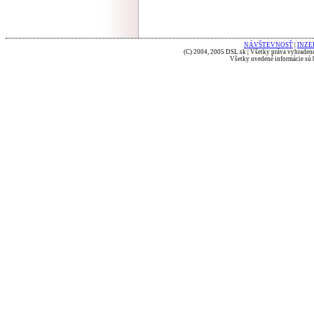
NÁVŠTEVNOSŤ
|
INZE
(C) 2004, 2005 DSL.sk | Všetky práva vyhradené
Všetky uvedené informácie sú b