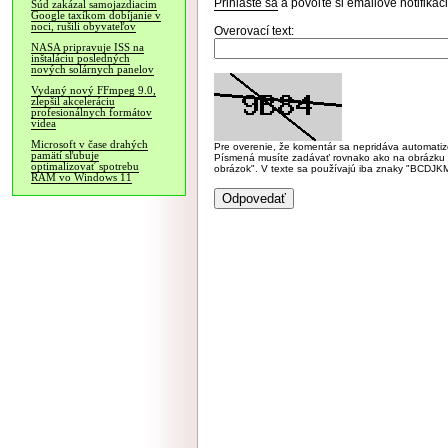
Prihláste sa
a povoľte si emailové notifiká
Súd zakázal samojazdiacim
Google taxíkom dobíjanie v
noci, rušili obyvateľov
Overovací text:
NASA pripravuje ISS na
inštaláciu posledných
nových solárnych panelov
Vydaný nový FFmpeg 9.0,
zlepšil akceleráciu
profesionálnych formátov
videa
Microsoft v čase drahých
Pre overenie, že komentár sa nepridáva automatizov
pamätí sľubuje
Písmená musíte zadávať rovnako ako na obrázku veľk
optimalizovať spotrebu
obrázok". V texte sa používajú iba znaky "BC
RAM vo Windows 11