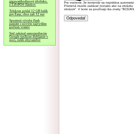
gigawatthodinové úložisko,
Pre overenie, že komentár sa nepridáva automatizov
z LiFePO4 článkov
Písmená musíte zadávať rovnako ako na obrázku veľk
obrázok". V texte sa používajú iba znaky "BC
Telekom pridal 12 GB balík
pre Easy, chce zaň 12 eur
Spustená výroba flash
pamäte s novým najvyšším
počtom vrstiev
Súd zakázal samojazdiacim
Google taxíkom dobíjanie v
noci, rušili obyvateľov