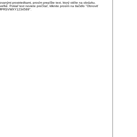
anými prostriedkami, prosím prepíšte text, ktorý vidíte na obrázku.
é. Pokiaľ text neviete prečítať, kliknite prosím na tlačidlo "Obnoviť
DJKMPRSVWXY1234589".