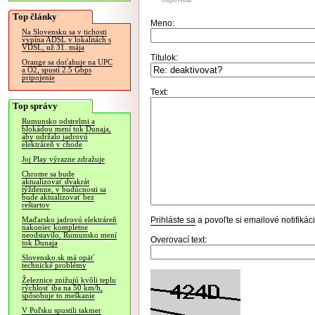
Odpovedať
Top články
Meno:
Na Slovensku sa v tichosti
vypína ADSL v lokalitách s
VDSL, už 31. mája
Titulok:
Orange sa doťahuje na UPC
a O2, spustí 2.5 Gbps
pripojenie
Text:
Top správy
Rumunsko odstrelmi a
blokádou mení tok Dunaja,
aby udržalo jadrovú
elektráreň v chode
Joj Play výrazne zdražuje
Chrome sa bude
aktualizovať dvakrát
týždenne, v budúcnosti sa
bude aktualizovať bez
reštartov
Prihláste sa
a povoľte si emailové notifiká
Maďarsko jadrovú elektráreň
nakoniec kompletne
neodstavilo, Rumunsko mení
Overovací text:
tok Dunaja
Slovensko.sk má opäť
technické problémy
Železnice znižujú kvôli teplu
rýchlosť iba na 50 km/h,
spôsobuje to meškanie
V Poľsku spustili takmer