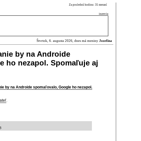
Za poslednú hodinu: 35 meraní
inzercia
Štvrtok, 6. augusta 2026, dnes má meniny
Jozefína
anie by na Androide
e ho nezapol. Spomaľuje aj
ie by na Androide spomaľovalo, Google ho nezapol.
ateľ
.
8