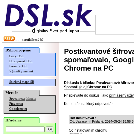
neprihlásený
Postkvantové šifrov
DSL pripojenie
Ceny DSL
spomaľovalo, Googl
Dostupnosť DSL
Chrome na PC
Fórum o DSL
Výsledky meraní
Satelitná mapa SR
Diskusia k článku:
Postkvantové šifrovan
Spomaľuje aj Chrome na PC
Merače
Prispievajte do diskusií ako
prihlásený užív
Speedmeter
Merania
Komentár, na ktorý odpovedáte:
Pingmeter
Googlemeter
Re: deaktivovat?
Hľadanie
Od: Jaaasom | Pridané: 2024-05-24 15:58:5
Odinštalovaním chromu.