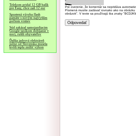
Telekom pridal 12 GB balík
Pre overenie, že komentár sa nepridáva automatizov
pre Easy, chce zaň 12 eur
Písmená musíte zadávať rovnako ako na obrázku veľk
obrázok". V texte sa používajú iba znaky "BC
Spustená výroba flash
pamäte s novým najvyšším
počtom vrstiev
Súd zakázal samojazdiacim
Google taxíkom dobíjanie v
noci, rušili obyvateľov
Ďalšia jadrová elektráreň
južne od Slovenska musela
kvôli teplu znížiť výkon