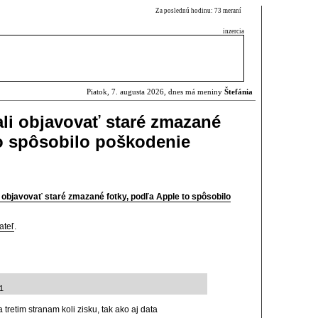
Za poslednú hodinu: 73 meraní
inzercia
Piatok, 7. augusta 2026, dnes má meniny
Štefánia
li objavovať staré zmazané
to spôsobilo poškodenie
 objavovať staré zmazané fotky, podľa Apple to spôsobilo
ateľ
.
1
tretim stranam koli zisku, tak ako aj data