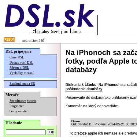
neprihlásený
Na iPhonoch sa zača
DSL pripojenie
Ceny DSL
fotky, podľa Apple 
Dostupnosť DSL
databázy
Fórum o DSL
Výsledky meraní
Satelitná mapa SR
Diskusia k článku:
Na iPhonoch sa začali
poškodenie databázy
Merače
Prispievajte do diskusií ako
prihlásený užív
Speedmeter
Merania
Komentár, na ktorý odpovedáte:
Pingmeter
Googlemeter
re......
Hľadanie
Od: dando111 | Pridané: 2024-05-21 08:28:3
to pretoze apple ich nemaze ale predava 