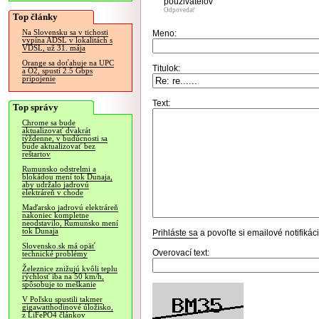
pouzivatelov
Odpovedať
Top články
Na Slovensku sa v tichosti
Meno:
vypína ADSL v lokalitách s
VDSL, už 31. mája
Orange sa doťahuje na UPC
Titulok:
a O2, spustí 2.5 Gbps
pripojenie
Text:
Top správy
Chrome sa bude
aktualizovať dvakrát
týždenne, v budúcnosti sa
bude aktualizovať bez
reštartov
Rumunsko odstrelmi a
blokádou mení tok Dunaja,
aby udržalo jadrovú
elektráreň v chode
Maďarsko jadrovú elektráreň
nakoniec kompletne
neodstavilo, Rumunsko mení
tok Dunaja
Prihláste sa
a povoľte si emailové notifiká
Slovensko.sk má opäť
Overovací text:
technické problémy
Železnice znižujú kvôli teplu
rýchlosť iba na 50 km/h,
spôsobuje to meškanie
V Poľsku spustili takmer
gigawatthodinové úložisko,
z LiFePO4 článkov