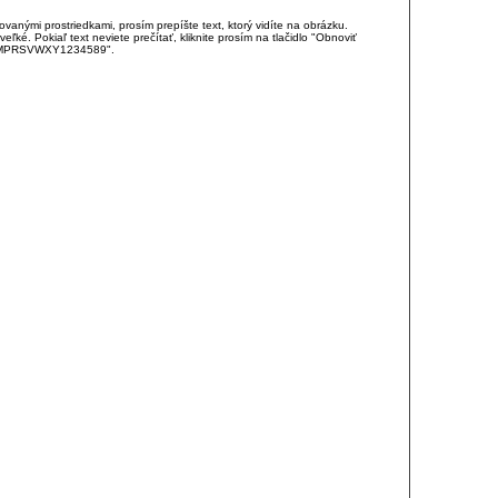
anými prostriedkami, prosím prepíšte text, ktorý vidíte na obrázku.
é. Pokiaľ text neviete prečítať, kliknite prosím na tlačidlo "Obnoviť
DJKMPRSVWXY1234589".