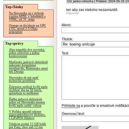
Od: janko-rohozka | Pridané: 2024-05-15 13
Top články
len aby zas niekoho nezavrazdili
Na Slovensku sa v tichosti
Odpovedať
vypína ADSL v lokalitách s
VDSL, už 31. mája
Meno:
Orange sa doťahuje na UPC
a O2, spustí 2.5 Gbps
pripojenie
Titulok:
Top správy
Alza nasadila dve novinky,
jednu užitočnú a jednu
Text:
kontroverznú
Maďarsko jadrovú elektráreň
nakoniec kompletne
neodstavilo, Rumunsko mení
tok Dunaja
Slovensko.sk má opäť
technické problémy
Železnice znižujú kvôli teplu
rýchlosť iba na 50 km/h,
spôsobuje to meškanie
Ďalšia jadrová elektráreň
južne od Slovenska musela
Prihláste sa
a povoľte si emailové notifiká
kvôli teplu znížiť výkon
V Poľsku spustili takmer
Overovací text:
gigawatthodinové úložisko,
z LiFePO4 článkov
Telekom pridal 12 GB balík
pre Easy, chce zaň 12 eur