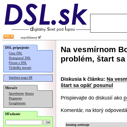
neprihlásený
Na vesmírnom Bo
DSL pripojenie
Ceny DSL
problém, štart s
Dostupnosť DSL
Fórum o DSL
Výsledky meraní
Satelitná mapa SR
Diskusia k článku:
Na vesm
štart sa opäť posunul
Merače
Speedmeter
Merania
Prispievajte do diskusií ako
p
Pingmeter
Googlemeter
Komentár, na ktorý odpovedá
Hľadanie
boeing umlcuje