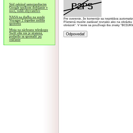
Súd zakázal samojazdiacim
Google taxíkom dobíjanie v
noci, rušili obyvateľov
NASA na diaľku na sonde
Pre overenie, že komentár sa nepridáva automatizov
Voyager 2 úspešne znížila
Písmená musíte zadávať rovnako ako na obrázku veľk
spotrebu
obrázok". V texte sa používajú iba znaky "BC
Misia na záchranu teleskopu
Swift ešte nie je stratená,
podarilo sa spomaliť jej
otáčanie