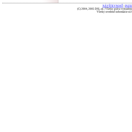
NÁVŠTEVNOSŤ
|
INZE
(C) 2004, 2005 DSL.sk | Všetky práva vyhradené
Všetky uvedené informácie sú b