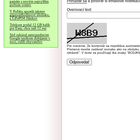
Prihláste sa
a povoľte si emailové notifiká
pamäte s novým najvyšším
počtom vrstiev
Overovací text:
V Poľsku spustili takmer
gigawatthodinové úložisko,
z LiFePO4 článkov
Telekom pridal 12 GB balík
pre Easy, chce zaň 12 eur
Súd zakázal samojazdiacim
Google taxíkom dobíjanie v
noci, rušili obyvateľov
Pre overenie, že komentár sa nepridáva automatizov
Písmená musíte zadávať rovnako ako na obrázku veľk
obrázok". V texte sa používajú iba znaky "BC