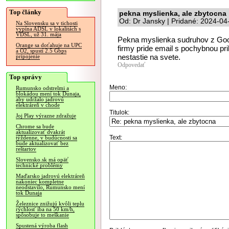
Top články
pekna myslienka, ale zbytocna
Od: Dr Jansky | Pridané: 2024-04
Na Slovensku sa v tichosti
vypína ADSL v lokalitách s
VDSL, už 31. mája
Pekna myslienka sudruhov z Goo
Orange sa doťahuje na UPC
firmy pride email s pochybnou pri
a O2, spustí 2.5 Gbps
nestastie na svete.
pripojenie
Odpovedať
Top správy
Meno:
Rumunsko odstrelmi a
blokádou mení tok Dunaja,
aby udržalo jadrovú
elektráreň v chode
Titulok:
Joj Play výrazne zdražuje
Chrome sa bude
aktualizovať dvakrát
Text:
týždenne, v budúcnosti sa
bude aktualizovať bez
reštartov
Slovensko.sk má opäť
technické problémy
Maďarsko jadrovú elektráreň
nakoniec kompletne
neodstavilo, Rumunsko mení
tok Dunaja
Železnice znižujú kvôli teplu
rýchlosť iba na 50 km/h,
spôsobuje to meškanie
Spustená výroba flash