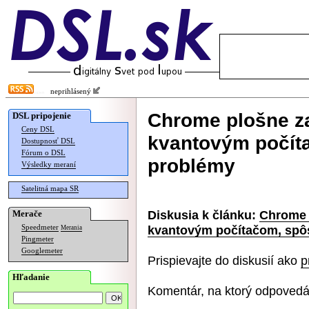
neprihlásený
Chrome plošne za
DSL pripojenie
Ceny DSL
kvantovým počít
Dostupnosť DSL
Fórum o DSL
problémy
Výsledky meraní
Satelitná mapa SR
Diskusia k článku:
Chrome 
Merače
kvantovým počítačom, spô
Speedmeter
Merania
Pingmeter
Googlemeter
Prispievajte do diskusií ako
p
Hľadanie
Komentár, na ktorý odpovedá