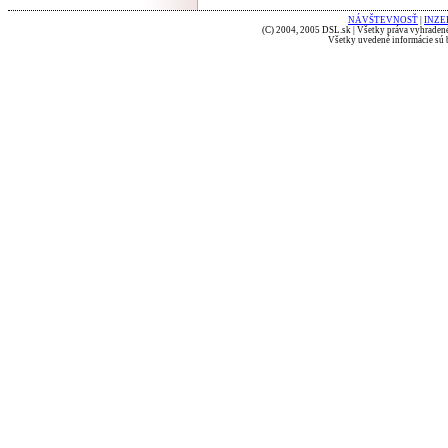
NÁVŠTEVNOSŤ
|
INZE
(C) 2004, 2005 DSL.sk | Všetky práva vyhradené
Všetky uvedené informácie sú b