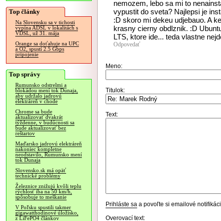
nemozem, lebo sa mi to nenainst
vypustit do sveta? Najlepsi je in
Top články
:D skoro mi dekeu udjebauo. A ke
Na Slovensku sa v tichosti
krasny cierny obdlznik. :D Ubunt
vypína ADSL v lokalitách s
VDSL, už 31. mája
LTS, ktore ide... teda vlastne nejd
Orange sa doťahuje na UPC
Odpovedať
a O2, spustí 2.5 Gbps
pripojenie
Meno:
Top správy
Rumunsko odstrelmi a
Titulok:
blokádou mení tok Dunaja,
aby udržalo jadrovú
elektráreň v chode
Chrome sa bude
Text:
aktualizovať dvakrát
týždenne, v budúcnosti sa
bude aktualizovať bez
reštartov
Maďarsko jadrovú elektráreň
nakoniec kompletne
neodstavilo, Rumunsko mení
tok Dunaja
Slovensko.sk má opäť
technické problémy
Železnice znižujú kvôli teplu
rýchlosť iba na 50 km/h,
spôsobuje to meškanie
Prihláste sa
a povoľte si emailové notifiká
V Poľsku spustili takmer
gigawatthodinové úložisko,
Overovací text:
z LiFePO4 článkov