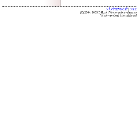
NÁVŠTEVNOSŤ
|
INZE
(C) 2004, 2005 DSL.sk | Všetky práva vyhradené
Všetky uvedené informácie sú b