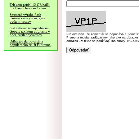
Telekom pridal 12 GB balík
pre Easy, chce zaň 12 eur
Spustená výroba flash
pamäte s novým najvyšším
počtom vrstiev
Súd zakázal samojazdiacim
Google taxíkom dobíjanie v
Pre overenie, že komentár sa nepridáva automatizov
noci, rušili obyvateľov
Písmená musíte zadávať rovnako ako na obrázku veľk
obrázok". V texte sa používajú iba znaky "BC
Odštartovala nová séria
populárneho sci-fi Futurama