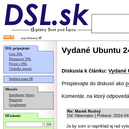
neprihlásený
Vydané Ubuntu 2
DSL pripojenie
Ceny DSL
Dostupnosť DSL
Fórum o DSL
Výsledky meraní
Diskusia k článku:
Vydané 
Satelitná mapa SR
Prispievajte do diskusií ako
p
Merače
Komentár, na ktorý odpovedá
Speedmeter
Merania
Pingmeter
Googlemeter
Re: Marek Rodný
Hľadanie
Od: hibernator | Pridané: 2024-0
Ja by som si napriklad aj rad vyt