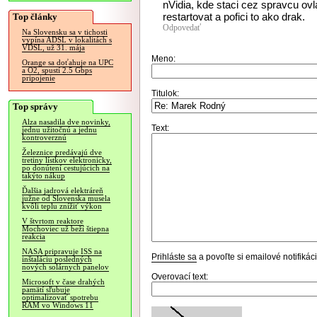
nVidia, kde staci cez spravcu ov
restartovat a pofici to ako drak.
Top články
Odpovedať
Na Slovensku sa v tichosti
vypína ADSL v lokalitách s
VDSL, už 31. mája
Meno:
Orange sa doťahuje na UPC
a O2, spustí 2.5 Gbps
pripojenie
Titulok:
Top správy
Alza nasadila dve novinky,
Text:
jednu užitočnú a jednu
kontroverznú
Železnice predávajú dve
tretiny lístkov elektronicky,
po donútení cestujúcich na
takýto nákup
Ďalšia jadrová elektráreň
južne od Slovenska musela
kvôli teplu znížiť výkon
V štvrtom reaktore
Mochoviec už beží štiepna
reakcia
NASA pripravuje ISS na
Prihláste sa
a povoľte si emailové notifiká
inštaláciu posledných
nových solárnych panelov
Overovací text:
Microsoft v čase drahých
pamätí sľubuje
optimalizovať spotrebu
RAM vo Windows 11