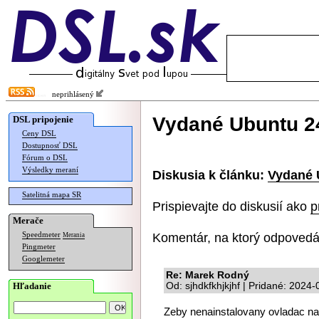
neprihlásený
Vydané Ubuntu 2
DSL pripojenie
Ceny DSL
Dostupnosť DSL
Fórum o DSL
Výsledky meraní
Diskusia k článku:
Vydané 
Satelitná mapa SR
Prispievajte do diskusií ako
p
Merače
Komentár, na ktorý odpovedá
Speedmeter
Merania
Pingmeter
Googlemeter
Re: Marek Rodný
Hľadanie
Od: sjhdkfkhjkjhf | Pridané: 2024
Zeby nenainstalovany ovladac na