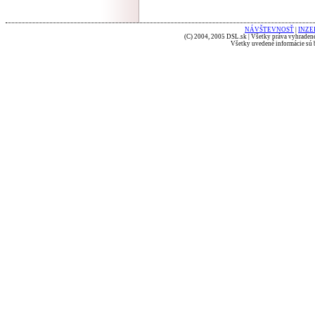
NÁVŠTEVNOSŤ
|
INZE
(C) 2004, 2005 DSL.sk | Všetky práva vyhradené
Všetky uvedené informácie sú b