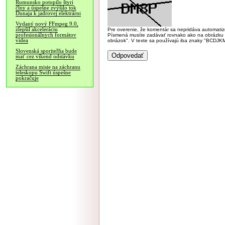
Rumunsko potopilo štyri
člny a úspešne zvýšilo tok
Dunaja k jadrovej elektrárni
Vydaný nový FFmpeg 9.0,
zlepšil akceleráciu
Pre overenie, že komentár sa nepridáva automatizov
profesionálnych formátov
Písmená musíte zadávať rovnako ako na obrázku veľk
videa
obrázok". V texte sa používajú iba znaky "BC
Slovenská sporiteľňa bude
mať cez víkend odstávku
Záchrana misie na záchranu
teleskopu Swift úspešne
pokračuje