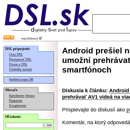
neprihlásený
Android prešiel 
DSL pripojenie
Ceny DSL
umožní prehrávať
Dostupnosť DSL
Fórum o DSL
smartfónoch
Výsledky meraní
Satelitná mapa SR
Diskusia k článku:
Android
Merače
prehrávať AV1 videá na vi
Speedmeter
Merania
Pingmeter
Googlemeter
Prispievajte do diskusií ako
p
Hľadanie
Komentár, na ktorý odpovedá