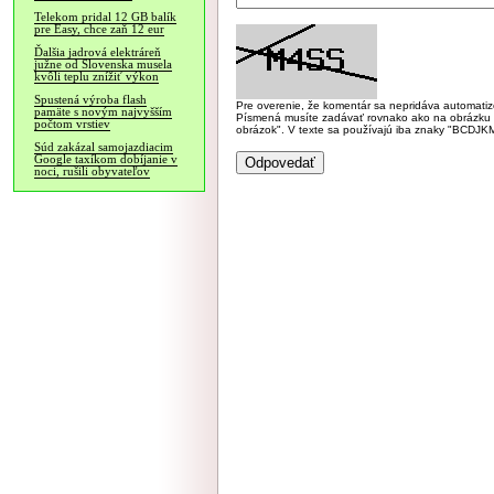
Telekom pridal 12 GB balík
pre Easy, chce zaň 12 eur
Ďalšia jadrová elektráreň
južne od Slovenska musela
kvôli teplu znížiť výkon
Spustená výroba flash
Pre overenie, že komentár sa nepridáva automatizov
pamäte s novým najvyšším
Písmená musíte zadávať rovnako ako na obrázku veľk
počtom vrstiev
obrázok". V texte sa používajú iba znaky "BC
Súd zakázal samojazdiacim
Google taxíkom dobíjanie v
noci, rušili obyvateľov