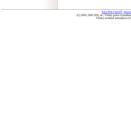
NÁVŠTEVNOSŤ
|
INZE
(C) 2004, 2005 DSL.sk | Všetky práva vyhradené
Všetky uvedené informácie sú b