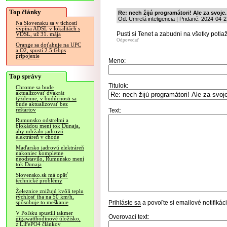
Top články
Re: nech žijú programátori! Ale za svoje.
Od: Umrelá inteligencia | Pridané: 2024-04-
Na Slovensku sa v tichosti
vypína ADSL v lokalitách s
Pusti si Tenet a zabudni na všetky potiaž
VDSL, už 31. mája
Odpovedať
Orange sa doťahuje na UPC
a O2, spustí 2.5 Gbps
pripojenie
Meno:
Top správy
Titulok:
Chrome sa bude
aktualizovať dvakrát
týždenne, v budúcnosti sa
bude aktualizovať bez
reštartov
Text:
Rumunsko odstrelmi a
blokádou mení tok Dunaja,
aby udržalo jadrovú
elektráreň v chode
Maďarsko jadrovú elektráreň
nakoniec kompletne
neodstavilo, Rumunsko mení
tok Dunaja
Slovensko.sk má opäť
technické problémy
Železnice znižujú kvôli teplu
rýchlosť iba na 50 km/h,
Prihláste sa
a povoľte si emailové notifiká
spôsobuje to meškanie
V Poľsku spustili takmer
Overovací text:
gigawatthodinové úložisko,
z LiFePO4 článkov