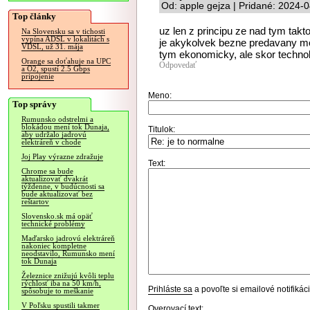
Od: apple gejza | Pridané: 2024-
Top články
uz len z principu ze nad tym tak
Na Slovensku sa v tichosti
vypína ADSL v lokalitách s
je akykolvek bezne predavany m
VDSL, už 31. mája
tym ekonomicky, ale skor technol
Orange sa doťahuje na UPC
Odpovedať
a O2, spustí 2.5 Gbps
pripojenie
Meno:
Top správy
Rumunsko odstrelmi a
blokádou mení tok Dunaja,
Titulok:
aby udržalo jadrovú
elektráreň v chode
Joj Play výrazne zdražuje
Text:
Chrome sa bude
aktualizovať dvakrát
týždenne, v budúcnosti sa
bude aktualizovať bez
reštartov
Slovensko.sk má opäť
technické problémy
Maďarsko jadrovú elektráreň
nakoniec kompletne
neodstavilo, Rumunsko mení
tok Dunaja
Železnice znižujú kvôli teplu
rýchlosť iba na 50 km/h,
Prihláste sa
a povoľte si emailové notifiká
spôsobuje to meškanie
V Poľsku spustili takmer
Overovací text: