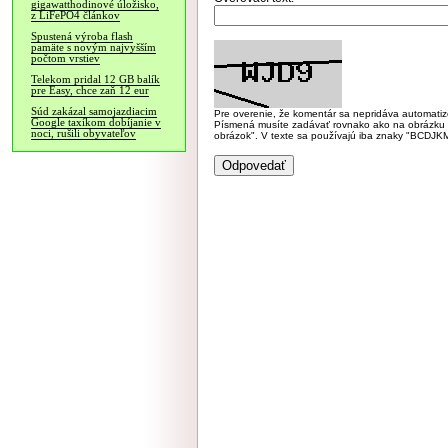
gigawatthodinové úložisko,
z LiFePO4 článkov
Spustená výroba flash
pamäte s novým najvyšším
počtom vrstiev
Telekom pridal 12 GB balík
pre Easy, chce zaň 12 eur
Súd zakázal samojazdiacim
Pre overenie, že komentár sa nepridáva automatizov
Google taxíkom dobíjanie v
Písmená musíte zadávať rovnako ako na obrázku veľk
noci, rušili obyvateľov
obrázok". V texte sa používajú iba znaky "BC