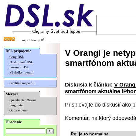
neprihlásený
V Orangi je nety
DSL pripojenie
Ceny DSL
smartfónom aktu
Dostupnosť DSL
Fórum o DSL
Výsledky meraní
Satelitná mapa SR
Diskusia k článku:
V Orangi
smartfónom aktuálne iPho
Merače
Speedmeter
Merania
Prispievajte do diskusií ako
p
Pingmeter
Googlemeter
Komentár, na ktorý odpovedá
Hľadanie
Re: je to normalne