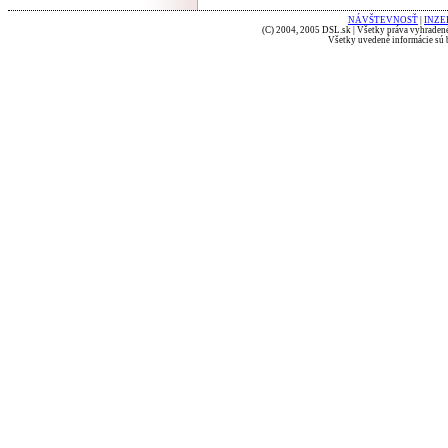
NÁVŠTEVNOSŤ
|
INZE
(C) 2004, 2005 DSL.sk | Všetky práva vyhradené
Všetky uvedené informácie sú b