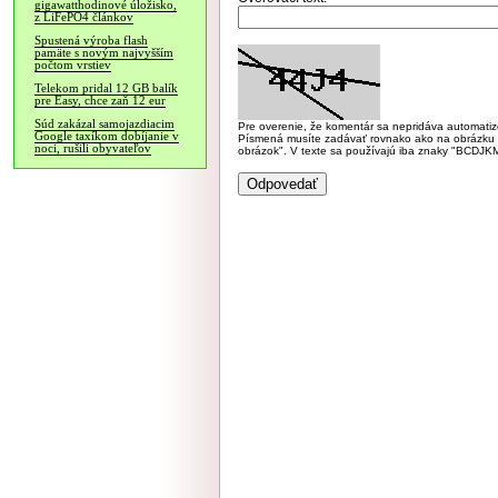
gigawatthodinové úložisko,
z LiFePO4 článkov
Spustená výroba flash
pamäte s novým najvyšším
počtom vrstiev
Telekom pridal 12 GB balík
pre Easy, chce zaň 12 eur
Súd zakázal samojazdiacim
Pre overenie, že komentár sa nepridáva automatizov
Google taxíkom dobíjanie v
Písmená musíte zadávať rovnako ako na obrázku veľk
noci, rušili obyvateľov
obrázok". V texte sa používajú iba znaky "BC