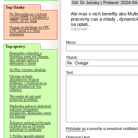
Od: Dr Jansky | Pridané: 2024-04
Top články
Ale mas v nich benefity ako Multi
Na Slovensku sa v tichosti
vypína ADSL v lokalitách s
pracovny cas a mlady , dynamicky 
VDSL, už 31. mája
sa oplati..
Orange sa doťahuje na UPC
Odpovedať
a O2, spustí 2.5 Gbps
pripojenie
Meno:
Top správy
Rumunsko odstrelmi a
blokádou mení tok Dunaja,
Titulok:
aby udržalo jadrovú
elektráreň v chode
Joj Play výrazne zdražuje
Text:
Chrome sa bude
aktualizovať dvakrát
týždenne, v budúcnosti sa
bude aktualizovať bez
reštartov
Slovensko.sk má opäť
technické problémy
Maďarsko jadrovú elektráreň
nakoniec kompletne
neodstavilo, Rumunsko mení
tok Dunaja
Železnice znižujú kvôli teplu
rýchlosť iba na 50 km/h,
Prihláste sa
a povoľte si emailové notifiká
spôsobuje to meškanie
V Poľsku spustili takmer
Overovací text: