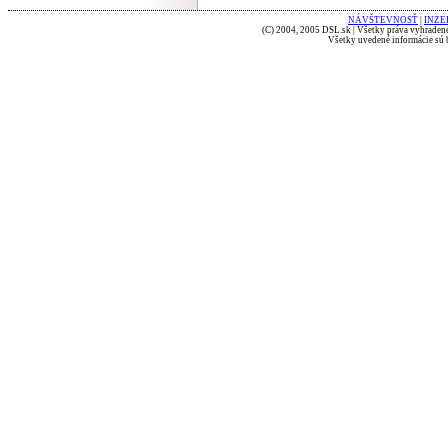
NÁVŠTEVNOSŤ
|
INZE
(C) 2004, 2005 DSL.sk | Všetky práva vyhradené
Všetky uvedené informácie sú b