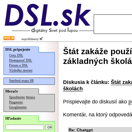
neprihlásený
Štát zakáže použ
DSL pripojenie
Ceny DSL
základných škol
Dostupnosť DSL
Fórum o DSL
Výsledky meraní
Satelitná mapa SR
Diskusia k článku:
Štát za
školách
Merače
Speedmeter
Merania
Prispievajte do diskusií ako
p
Pingmeter
Googlemeter
Komentár, na ktorý odpovedá
Hľadanie
Re: Chatgpt