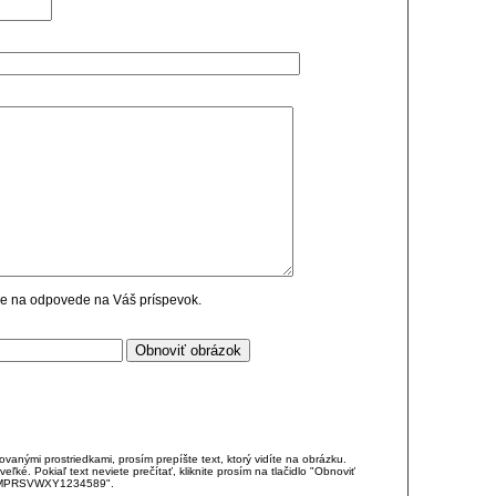
cie na odpovede na Váš príspevok.
anými prostriedkami, prosím prepíšte text, ktorý vidíte na obrázku.
é. Pokiaľ text neviete prečítať, kliknite prosím na tlačidlo "Obnoviť
DJKMPRSVWXY1234589".