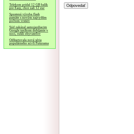
Telekom pridal 12 GB balík
pre Easy, chce zaň 12 eur
Spustená výroba flash
pamäte s novým najvyšším
počtom vrstiev
Súd zakázal samojazdiacim
Google taxíkom dobíjanie v
noci, rušili obyvateľov
Odštartovala nová séria
populárneho sci-fi Futurama