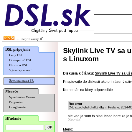
neprihlásený
Skylink Live TV sa 
DSL pripojenie
Ceny DSL
s Linuxom
Dostupnosť DSL
Fórum o DSL
Výsledky meraní
Diskusia k článku:
Skylink Live TV sa už
Satelitná mapa SR
Prispievajte do diskusií ako
prihlásený užív
Komentár, na ktorý odpovedáte:
Merače
Speedmeter
Merania
Pingmeter
Re: error
Googlemeter
Od: jozodfghdfghdfghdfgh | Pridané: 2024-0
ale ved ja som to pisal hned hore ze je 
Hľadanie
Odpovedať
Meno: