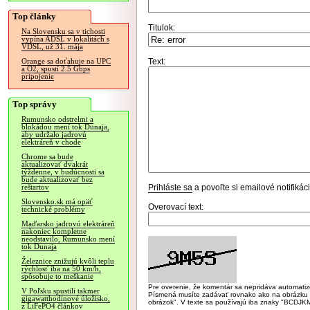
Top články
Titulok:
Na Slovensku sa v tichosti
vypína ADSL v lokalitách s
VDSL, už 31. mája
Text:
Orange sa doťahuje na UPC
a O2, spustí 2.5 Gbps
pripojenie
Top správy
Rumunsko odstrelmi a
blokádou mení tok Dunaja,
aby udržalo jadrovú
elektráreň v chode
Chrome sa bude
aktualizovať dvakrát
týždenne, v budúcnosti sa
bude aktualizovať bez
Prihláste sa
a povoľte si emailové notifiká
reštartov
Slovensko.sk má opäť
Overovací text:
technické problémy
Maďarsko jadrovú elektráreň
nakoniec kompletne
neodstavilo, Rumunsko mení
tok Dunaja
Železnice znižujú kvôli teplu
rýchlosť iba na 50 km/h,
spôsobuje to meškanie
Pre overenie, že komentár sa nepridáva automatizov
V Poľsku spustili takmer
Písmená musíte zadávať rovnako ako na obrázku veľk
gigawatthodinové úložisko,
obrázok". V texte sa používajú iba znaky "BC
z LiFePO4 článkov