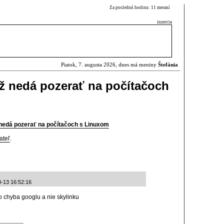
Za poslednú hodinu: 11 meraní
inzercia
Piatok, 7. augusta 2026, dnes má meniny
Štefánia
už nedá pozerať na počítačoch
 nedá pozerať na počítačoch s Linuxom
ateľ
.
3-13 16:52:16
to chyba googlu a nie skylinku