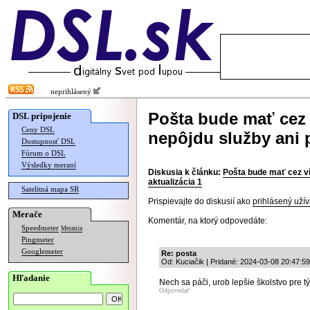
neprihlásený
Pošta bude mať cez 
DSL pripojenie
Ceny DSL
nepôjdu služby ani p
Dostupnosť DSL
Fórum o DSL
Výsledky meraní
Diskusia k článku:
Pošta bude mať cez ví
aktualizácia 1
Satelitná mapa SR
Prispievajte do diskusií ako
prihlásený užív
Merače
Komentár, na ktorý odpovedáte:
Speedmeter
Merania
Pingmeter
Googlemeter
Re: posta
Od: Kuciačik | Pridané: 2024-03-08 20:47:59
Hľadanie
Nech sa páči, urob lepšie školstvo pre
Odpovedať