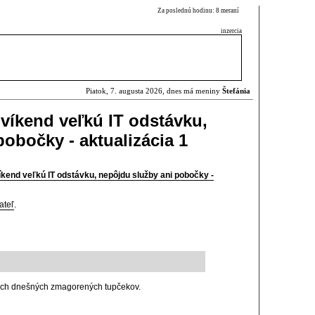
Za poslednú hodinu: 8 meraní
inzercia
Piatok, 7. augusta 2026, dnes má meniny
Štefánia
víkend veľkú IT odstávku,
obočky - aktualizácia 1
kend veľkú IT odstávku, nepôjdu služby ani pobočky -
ateľ
.
 tých dnešných zmagorených tupčekov.