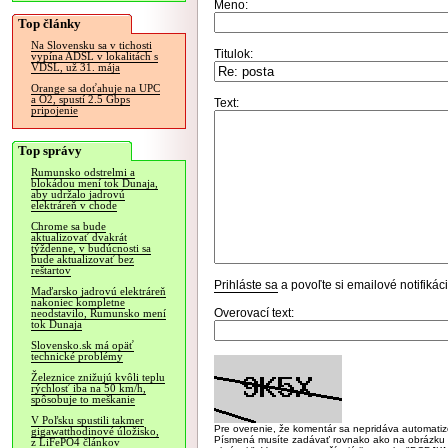
Meno:
Top články
Na Slovensku sa v tichosti
Titulok:
vypína ADSL v lokalitách s
VDSL, už 31. mája
Orange sa doťahuje na UPC
a O2, spustí 2.5 Gbps
Text:
pripojenie
Top správy
Rumunsko odstrelmi a
blokádou mení tok Dunaja,
aby udržalo jadrovú
elektráreň v chode
Chrome sa bude
aktualizovať dvakrát
týždenne, v budúcnosti sa
bude aktualizovať bez
reštartov
Prihláste sa
a povoľte si emailové notifiká
Maďarsko jadrovú elektráreň
nakoniec kompletne
Overovací text:
neodstavilo, Rumunsko mení
tok Dunaja
Slovensko.sk má opäť
technické problémy
Železnice znižujú kvôli teplu
rýchlosť iba na 50 km/h,
spôsobuje to meškanie
V Poľsku spustili takmer
Pre overenie, že komentár sa nepridáva automatizov
gigawatthodinové úložisko,
Písmená musíte zadávať rovnako ako na obrázku veľk
z LiFePO4 článkov