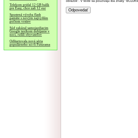
obrázok". V texte sa používajú iba znaky "BC
Telekom pridal 12 GB balík
pre Easy, chce zaň 12 eur
Spustená výroba flash
pamäte s novým najvyšším
počtom vrstiev
Súd zakázal samojazdiacim
Google taxíkom dobíjanie v
noci, rušili obyvateľov
Odštartovala nová séria
populárneho sci-fi Futurama