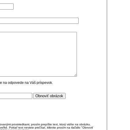
cie na odpovede na Váš príspevok.
anými prostriedkami, prosím prepíšte text, ktorý vidíte na obrázku.
é. Pokiaľ text neviete prečítať, kliknite prosím na tlačidlo "Obnoviť