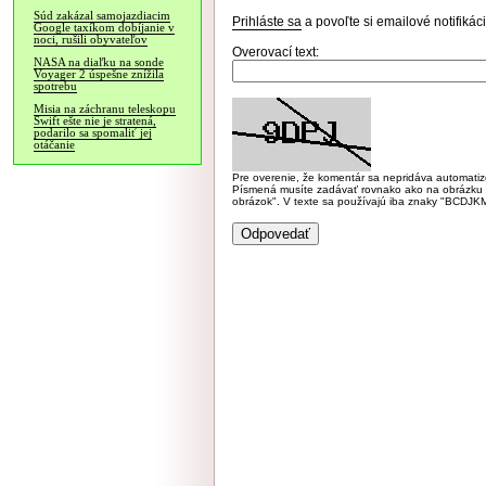
Súd zakázal samojazdiacim
Prihláste sa
a povoľte si emailové notifiká
Google taxíkom dobíjanie v
noci, rušili obyvateľov
Overovací text:
NASA na diaľku na sonde
Voyager 2 úspešne znížila
spotrebu
Misia na záchranu teleskopu
Swift ešte nie je stratená,
podarilo sa spomaliť jej
otáčanie
Pre overenie, že komentár sa nepridáva automatizov
Písmená musíte zadávať rovnako ako na obrázku veľk
obrázok". V texte sa používajú iba znaky "BC