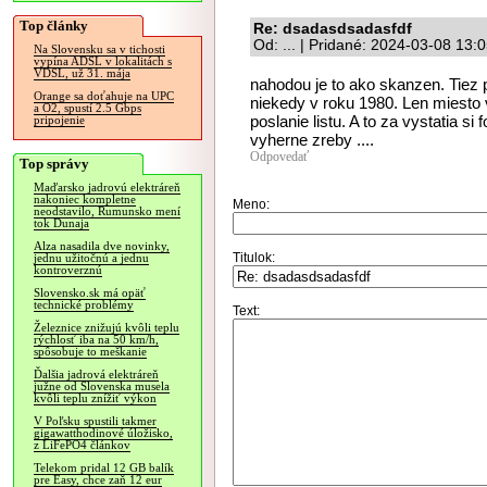
Top články
Re: dsadasdsadasfdf
Od: ... | Pridané: 2024-03-08 13:
Na Slovensku sa v tichosti
vypína ADSL v lokalitách s
VDSL, už 31. mája
nahodou je to ako skanzen. Tiez 
Orange sa doťahuje na UPC
niekedy v roku 1980. Len miesto 
a O2, spustí 2.5 Gbps
poslanie listu. A to za vystatia si 
pripojenie
vyherne zreby ....
Odpovedať
Top správy
Maďarsko jadrovú elektráreň
nakoniec kompletne
Meno:
neodstavilo, Rumunsko mení
tok Dunaja
Alza nasadila dve novinky,
Titulok:
jednu užitočnú a jednu
kontroverznú
Slovensko.sk má opäť
technické problémy
Text:
Železnice znižujú kvôli teplu
rýchlosť iba na 50 km/h,
spôsobuje to meškanie
Ďalšia jadrová elektráreň
južne od Slovenska musela
kvôli teplu znížiť výkon
V Poľsku spustili takmer
gigawatthodinové úložisko,
z LiFePO4 článkov
Telekom pridal 12 GB balík
pre Easy, chce zaň 12 eur