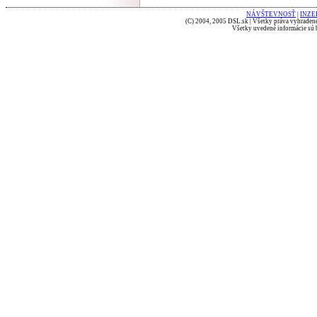
NÁVŠTEVNOSŤ
|
INZE
(C) 2004, 2005 DSL.sk | Všetky práva vyhradené
Všetky uvedené informácie sú b