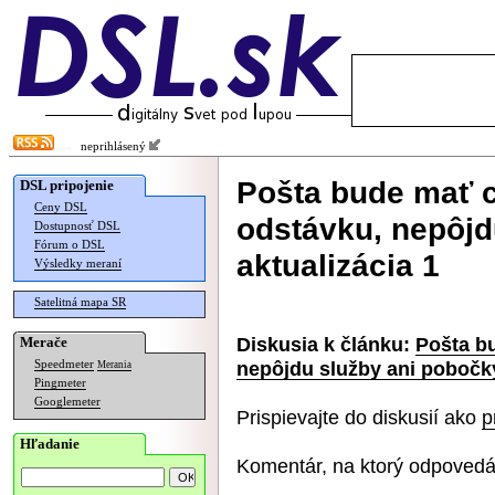
neprihlásený
Pošta bude mať c
DSL pripojenie
Ceny DSL
odstávku, nepôjd
Dostupnosť DSL
Fórum o DSL
aktualizácia 1
Výsledky meraní
Satelitná mapa SR
Diskusia k článku:
Pošta bu
Merače
nepôjdu služby ani pobočky
Speedmeter
Merania
Pingmeter
Googlemeter
Prispievajte do diskusií ako
p
Hľadanie
Komentár, na ktorý odpovedá