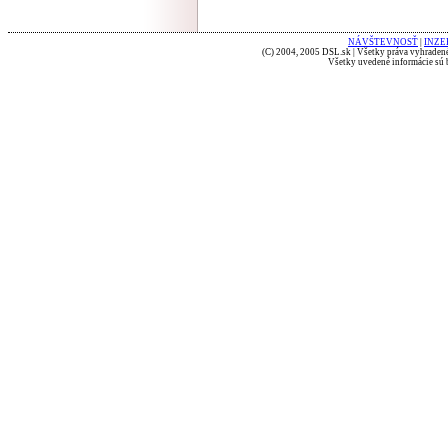
NÁVŠTEVNOSŤ
|
INZE
(C) 2004, 2005 DSL.sk | Všetky práva vyhradené
Všetky uvedené informácie sú b