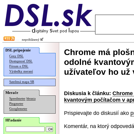
neprihlásený
Chrome má plošn
DSL pripojenie
Ceny DSL
odolné kvantovým
Dostupnosť DSL
Fórum o DSL
užívateľov ho už
Výsledky meraní
Satelitná mapa SR
Diskusia k článku:
Chrome 
Merače
kvantovým počítačom v aprí
Speedmeter
Merania
Pingmeter
Googlemeter
Prispievajte do diskusií ako
p
Hľadanie
Komentár, na ktorý odpovedá