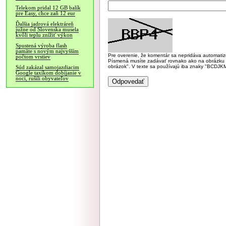
Telekom pridal 12 GB balík
pre Easy, chce zaň 12 eur
Ďalšia jadrová elektráreň
južne od Slovenska musela
kvôli teplu znížiť výkon
Spustená výroba flash
pamäte s novým najvyšším
Pre overenie, že komentár sa nepridáva automatizov
počtom vrstiev
Písmená musíte zadávať rovnako ako na obrázku veľk
obrázok". V texte sa používajú iba znaky "BC
Súd zakázal samojazdiacim
Google taxíkom dobíjanie v
noci, rušili obyvateľov