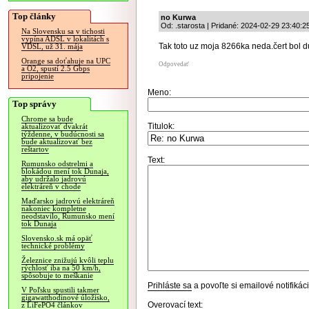
Top články
no Kurwa
Od: .starosta | Pridané: 2024-02-29 23:40:2
Na Slovensku sa v tichosti
vypína ADSL v lokalitách s
Tak toto uz moja 8266ka neda.čert bol d
VDSL, už 31. mája
Orange sa doťahuje na UPC
Odpovedať
a O2, spustí 2.5 Gbps
pripojenie
Meno:
Top správy
Chrome sa bude
Titulok:
aktualizovať dvakrát
týždenne, v budúcnosti sa
bude aktualizovať bez
reštartov
Text:
Rumunsko odstrelmi a
blokádou mení tok Dunaja,
aby udržalo jadrovú
elektráreň v chode
Maďarsko jadrovú elektráreň
nakoniec kompletne
neodstavilo, Rumunsko mení
tok Dunaja
Slovensko.sk má opäť
technické problémy
Železnice znižujú kvôli teplu
rýchlosť iba na 50 km/h,
spôsobuje to meškanie
Prihláste sa
a povoľte si emailové notifiká
V Poľsku spustili takmer
gigawatthodinové úložisko,
Overovací text:
z LiFePO4 článkov