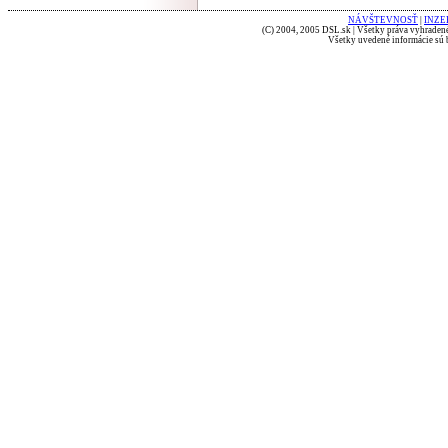
NÁVŠTEVNOSŤ
|
INZE
(C) 2004, 2005 DSL.sk | Všetky práva vyhradené
Všetky uvedené informácie sú b