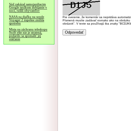
Súd zakázal samojazdiacim
Google taxíkom dobíjanie v
noci, rušili obyvateľov
NASA na diaľku na sonde
Pre overenie, že komentár sa nepridáva automatizov
Voyager 2 úspešne znížila
Písmená musíte zadávať rovnako ako na obrázku veľk
spotrebu
obrázok". V texte sa používajú iba znaky "BC
Misia na záchranu teleskopu
Swift ešte nie je stratená,
podarilo sa spomaliť jej
otáčanie