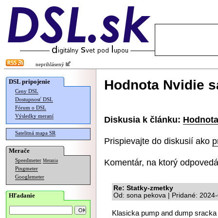
neprihlásený
Hodnota Nvidie sa
DSL pripojenie
Ceny DSL
Dostupnosť DSL
Fórum o DSL
Výsledky meraní
Diskusia k článku:
Hodnota 
Satelitná mapa SR
Prispievajte do diskusií ako
p
Merače
Komentár, na ktorý odpovedá
Speedmeter
Merania
Pingmeter
Googlemeter
Re: Statky-zmetky
Hľadanie
Od: sona pekova | Pridané: 2024
Klasicka pump and dump sracka 