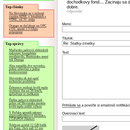
dochodkovy fond.... Zacinaju sa d
dobre.
Top články
Odpovedať
Na Slovensku sa v tichosti
vypína ADSL v lokalitách s
VDSL, už 31. mája
Meno:
Orange sa doťahuje na UPC
a O2, spustí 2.5 Gbps
pripojenie
Titulok:
Top správy
Maďarsko jadrovú elektráreň
Text:
nakoniec kompletne
neodstavilo, Rumunsko mení
tok Dunaja
Alza nasadila dve novinky,
jednu užitočnú a jednu
kontroverznú
Slovensko.sk má opäť
technické problémy
Železnice znižujú kvôli teplu
rýchlosť iba na 50 km/h,
spôsobuje to meškanie
Ďalšia jadrová elektráreň
južne od Slovenska musela
Prihláste sa
a povoľte si emailové notifiká
kvôli teplu znížiť výkon
V Poľsku spustili takmer
Overovací text:
gigawatthodinové úložisko,
z LiFePO4 článkov
Telekom pridal 12 GB balík
pre Easy, chce zaň 12 eur