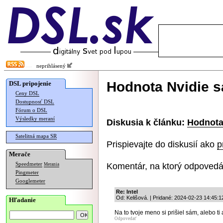
neprihlásený
Hodnota Nvidie sa
DSL pripojenie
Ceny DSL
Dostupnosť DSL
Fórum o DSL
Výsledky meraní
Diskusia k článku:
Hodnota 
Satelitná mapa SR
Prispievajte do diskusií ako
p
Merače
Komentár, na ktorý odpovedá
Speedmeter
Merania
Pingmeter
Googlemeter
Re: Intel
Od: Kelišová. | Pridané: 2024-02-23 14:45:1
Hľadanie
Na to tvoje meno si prišiel sám, alebo ti
Odpovedať