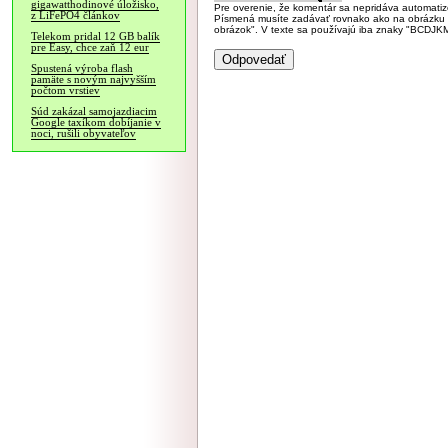
gigawatthodinové úložisko,
Pre overenie, že komentár sa nepridáva automatizov
z LiFePO4 článkov
Písmená musíte zadávať rovnako ako na obrázku veľk
obrázok". V texte sa používajú iba znaky "BC
Telekom pridal 12 GB balík
pre Easy, chce zaň 12 eur
Spustená výroba flash
pamäte s novým najvyšším
počtom vrstiev
Súd zakázal samojazdiacim
Google taxíkom dobíjanie v
noci, rušili obyvateľov