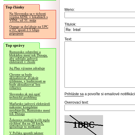
Top články
Meno:
Na Slovensku sa v tichosti
vypína ADSL v lokalitách s
VDSL, už 31. mája
Titulok:
Orange sa doťahuje na UPC
a O2, spustí 2.5 Gbps
pripojenie
Text:
Top správy
Rumunsko odstrelmi a
blokádou mení tok Dunaja,
aby udržalo jadrovú
elektráreň v chode
Joj Play výrazne zdražuje
Chrome sa bude
aktualizovať dvakrát
týždenne, v budúcnosti sa
bude aktualizovať bez
reštartov
Prihláste sa
a povoľte si emailové notifiká
Slovensko.sk má opäť
technické problémy
Overovací text:
Maďarsko jadrovú elektráreň
nakoniec kompletne
neodstavilo, Rumunsko mení
tok Dunaja
Železnice znižujú kvôli teplu
rýchlosť iba na 50 km/h,
spôsobuje to meškanie
V Poľsku spustili takmer