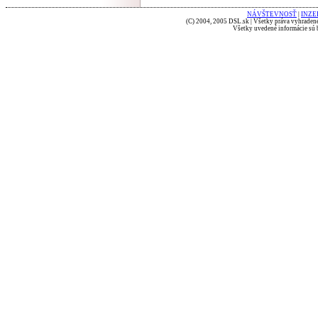
NÁVŠTEVNOSŤ
|
INZE
(C) 2004, 2005 DSL.sk | Všetky práva vyhradené
Všetky uvedené informácie sú b