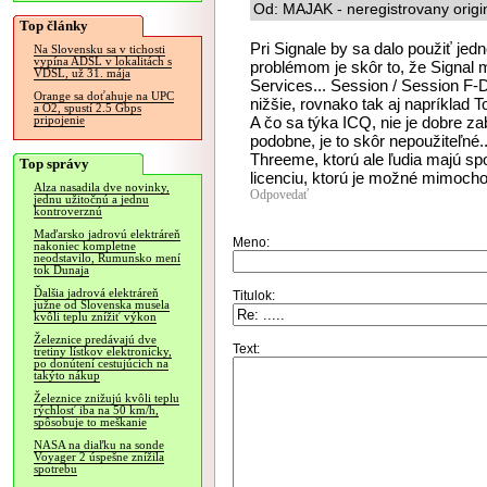
Od: MAJAK - neregistrovany origi
Top články
Pri Signale by sa dalo použiť jed
Na Slovensku sa v tichosti
vypína ADSL v lokalitách s
problémom je skôr to, že Signal
VDSL, už 31. mája
Services... Session / Session F-D
Orange sa doťahuje na UPC
nižšie, rovnako tak aj napríklad T
a O2, spustí 2.5 Gbps
A čo sa týka ICQ, nie je dobre zab
pripojenie
podobne, je to skôr nepoužiteľn
Threeme, ktorú ale ľudia majú sp
Top správy
licenciu, ktorú je možné mimoc
Alza nasadila dve novinky,
Odpovedať
jednu užitočnú a jednu
kontroverznú
Maďarsko jadrovú elektráreň
Meno:
nakoniec kompletne
neodstavilo, Rumunsko mení
tok Dunaja
Ďalšia jadrová elektráreň
Titulok:
južne od Slovenska musela
kvôli teplu znížiť výkon
Železnice predávajú dve
Text:
tretiny lístkov elektronicky,
po donútení cestujúcich na
takýto nákup
Železnice znižujú kvôli teplu
rýchlosť iba na 50 km/h,
spôsobuje to meškanie
NASA na diaľku na sonde
Voyager 2 úspešne znížila
spotrebu