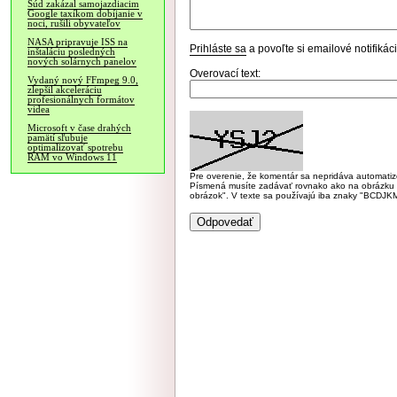
Súd zakázal samojazdiacim
Google taxíkom dobíjanie v
noci, rušili obyvateľov
NASA pripravuje ISS na
Prihláste sa
a povoľte si emailové notifiká
inštaláciu posledných
nových solárnych panelov
Overovací text:
Vydaný nový FFmpeg 9.0,
zlepšil akceleráciu
profesionálnych formátov
videa
Microsoft v čase drahých
pamätí sľubuje
optimalizovať spotrebu
RAM vo Windows 11
Pre overenie, že komentár sa nepridáva automatizov
Písmená musíte zadávať rovnako ako na obrázku veľk
obrázok". V texte sa používajú iba znaky "BC