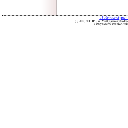
NÁVŠTEVNOSŤ
|
INZE
(C) 2004, 2005 DSL.sk | Všetky práva vyhradené
Všetky uvedené informácie sú b