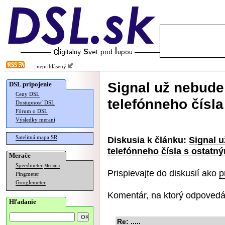
neprihlásený
Signal už nebude
DSL pripojenie
Ceny DSL
telefónneho čísla
Dostupnosť DSL
Fórum o DSL
Výsledky meraní
Satelitná mapa SR
Diskusia k článku:
Signal 
telefónneho čísla s ostatn
Merače
Speedmeter
Merania
Prispievajte do diskusií ako
p
Pingmeter
Googlemeter
Komentár, na ktorý odpovedá
Hľadanie
Re: .....