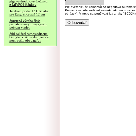
gigawatthodinové úložisko,
z LiFePO4 článkov
Pre overenie, že komentár sa nepridáva automatizov
Písmená musíte zadávať rovnako ako na obrázku veľk
Telekom pridal 12 GB balík
obrázok". V texte sa používajú iba znaky "BC
pre Easy, chce zaň 12 eur
Spustená výroba flash
pamäte s novým najvyšším
počtom vrstiev
Súd zakázal samojazdiacim
Google taxíkom dobíjanie v
noci, rušili obyvateľov