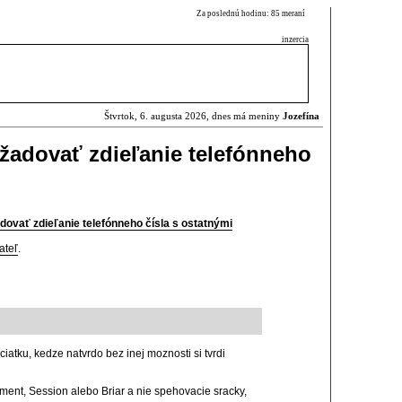
Za poslednú hodinu: 85 meraní
inzercia
Štvrtok, 6. augusta 2026, dnes má meniny
Jozefína
žadovať zdieľanie telefónneho
dovať zdieľanie telefónneho čísla s ostatnými
ateľ
.
atku, kedze natvrdo bez inej moznosti si tvrdi
ement, Session alebo Briar a nie spehovacie sracky,