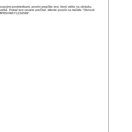
anými prostriedkami, prosím prepíšte text, ktorý vidíte na obrázku.
é. Pokiaľ text neviete prečítať, kliknite prosím na tlačidlo "Obnoviť
DJKMPRSVWXY1234589".