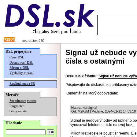
neprihlásený
Signal už nebude vy
DSL pripojenie
Ceny DSL
čísla s ostatnými
Dostupnosť DSL
Fórum o DSL
Výsledky meraní
Diskusia k článku:
Signal už nebude vyža
Satelitná mapa SR
Prispievajte do diskusií ako
prihlásený užív
Komentár, na ktorý odpovedáte:
Merače
Speedmeter
Merania
Pingmeter
Nasrat na signal
Googlemeter
Od: MzKzM | Pridané: 2024-02-21 14:53:18
Signal je nedoveryhodny od uplneho poci
Hľadanie
vynucoval telefonne cislo na svoj bez.
Milion krat lepsie je pouzit Threemu, El