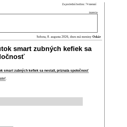
Za poslednú hodinu: 74 meraní
inzercia
Sobota, 8. augusta 2026, dnes má meniny
Oskár
útok smart zubných kefiek sa
oločnosť
ok smart zubných kefiek sa nestali, priznala spoločnosť
ateľ
.