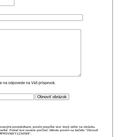
cie na odpovede na Váš príspevok.
anými prostriedkami, prosím prepíšte text, ktorý vidíte na obrázku.
é. Pokiaľ text neviete prečítať, kliknite prosím na tlačidlo "Obnoviť
DJKMPRSVWXY1234589".