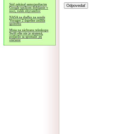
Súd zakázal samojazdiacim
Google taxíkom dobíjanie v
noci, rušili obyvateľov
NASA na diaľku na sonde
Voyager 2 úspešne znížila
spotrebu
Misia na záchranu teleskopu
Swift ešte nie je stratená,
podarilo sa spomaliť jej
otáčanie