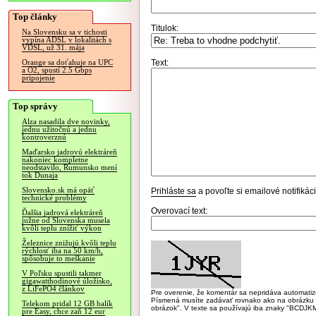
Top články
Titulok:
Na Slovensku sa v tichosti
vypína ADSL v lokalitách s
VDSL, už 31. mája
Text:
Orange sa doťahuje na UPC
a O2, spustí 2.5 Gbps
pripojenie
Top správy
Alza nasadila dve novinky,
jednu užitočnú a jednu
kontroverznú
Maďarsko jadrovú elektráreň
nakoniec kompletne
neodstavilo, Rumunsko mení
tok Dunaja
Slovensko.sk má opäť
Prihláste sa
a povoľte si emailové notifiká
technické problémy
Overovací text:
Ďalšia jadrová elektráreň
južne od Slovenska musela
kvôli teplu znížiť výkon
Železnice znižujú kvôli teplu
rýchlosť iba na 50 km/h,
spôsobuje to meškanie
V Poľsku spustili takmer
gigawatthodinové úložisko,
z LiFePO4 článkov
Pre overenie, že komentár sa nepridáva automatizov
Písmená musíte zadávať rovnako ako na obrázku veľk
Telekom pridal 12 GB balík
obrázok". V texte sa používajú iba znaky "BC
pre Easy, chce zaň 12 eur