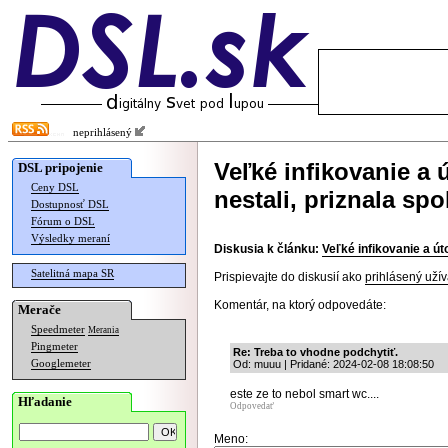
neprihlásený
Veľké infikovanie a 
DSL pripojenie
Ceny DSL
nestali, priznala sp
Dostupnosť DSL
Fórum o DSL
Výsledky meraní
Diskusia k článku:
Veľké infikovanie a út
Satelitná mapa SR
Prispievajte do diskusií ako
prihlásený užív
Komentár, na ktorý odpovedáte:
Merače
Speedmeter
Merania
Pingmeter
Re: Treba to vhodne podchytiť.
Googlemeter
Od: muuu | Pridané: 2024-02-08 18:08:50
este ze to nebol smart wc....
Hľadanie
Odpovedať
Meno: