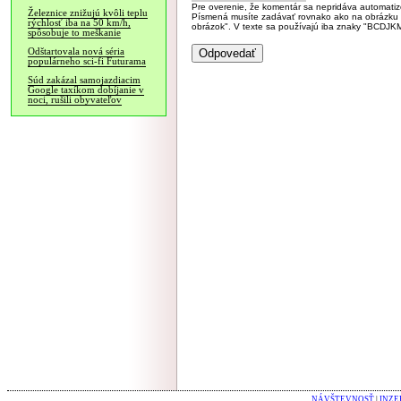
Pre overenie, že komentár sa nepridáva automatizov
Železnice znižujú kvôli teplu
Písmená musíte zadávať rovnako ako na obrázku veľk
rýchlosť iba na 50 km/h,
obrázok". V texte sa používajú iba znaky "BC
spôsobuje to meškanie
Odštartovala nová séria
populárneho sci-fi Futurama
Súd zakázal samojazdiacim
Google taxíkom dobíjanie v
noci, rušili obyvateľov
NÁVŠTEVNOSŤ
|
INZE