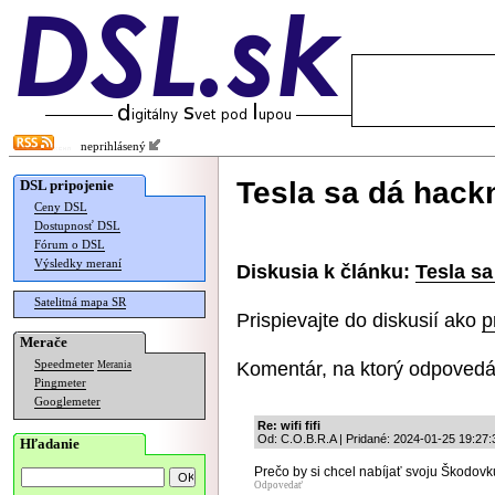
neprihlásený
Tesla sa dá hack
DSL pripojenie
Ceny DSL
Dostupnosť DSL
Fórum o DSL
Výsledky meraní
Diskusia k článku:
Tesla sa
Satelitná mapa SR
Prispievajte do diskusií ako
p
Merače
Komentár, na ktorý odpovedá
Speedmeter
Merania
Pingmeter
Googlemeter
Re: wifi fifi
Od: C.O.B.R.A | Pridané: 2024-01-25 19:27:
Hľadanie
Prečo by si chcel nabíjať svoju Škodovk
Odpovedať