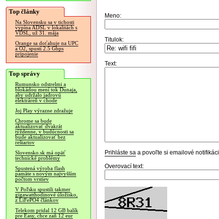
Top články
Meno:
Na Slovensku sa v tichosti
vypína ADSL v lokalitách s
VDSL, už 31. mája
Titulok:
Orange sa doťahuje na UPC
a O2, spustí 2.5 Gbps
pripojenie
Text:
Top správy
Rumunsko odstrelmi a
blokádou mení tok Dunaja,
aby udržalo jadrovú
elektráreň v chode
Joj Play výrazne zdražuje
Chrome sa bude
aktualizovať dvakrát
týždenne, v budúcnosti sa
bude aktualizovať bez
reštartov
Prihláste sa
a povoľte si emailové notifiká
Slovensko.sk má opäť
technické problémy
Overovací text:
Spustená výroba flash
pamäte s novým najvyšším
počtom vrstiev
V Poľsku spustili takmer
gigawatthodinové úložisko,
z LiFePO4 článkov
Telekom pridal 12 GB balík
pre Easy, chce zaň 12 eur