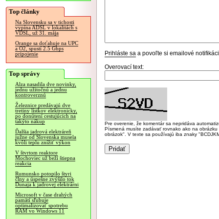
Top články
Na Slovensku sa v tichosti
vypína ADSL v lokalitách s
VDSL, už 31. mája
Orange sa doťahuje na UPC
a O2, spustí 2.5 Gbps
Prihláste sa
a povoľte si emailové notifiká
pripojenie
Overovací text:
Top správy
Alza nasadila dve novinky,
jednu užitočnú a jednu
kontroverznú
Železnice predávajú dve
tretiny lístkov elektronicky,
po donútení cestujúcich na
takýto nákup
Pre overenie, že komentár sa nepridáva automatizov
Písmená musíte zadávať rovnako ako na obrázku veľk
Ďalšia jadrová elektráreň
obrázok". V texte sa používajú iba znaky "BC
južne od Slovenska musela
kvôli teplu znížiť výkon
V štvrtom reaktore
Mochoviec už beží štiepna
reakcia
Rumunsko potopilo štyri
člny a úspešne zvýšilo tok
Dunaja k jadrovej elektrárni
Microsoft v čase drahých
pamätí sľubuje
optimalizovať spotrebu
RAM vo Windows 11