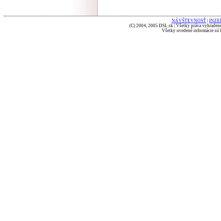
NÁVŠTEVNOSŤ
|
INZE
(C) 2004, 2005 DSL.sk | Všetky práva vyhradené
Všetky uvedené informácie sú b