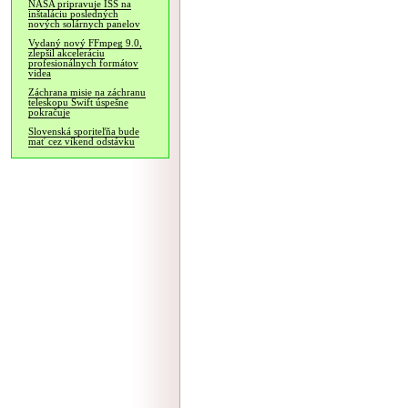
NASA pripravuje ISS na
inštaláciu posledných
nových solárnych panelov
Vydaný nový FFmpeg 9.0,
zlepšil akceleráciu
profesionálnych formátov
videa
Záchrana misie na záchranu
teleskopu Swift úspešne
pokračuje
Slovenská sporiteľňa bude
mať cez víkend odstávku