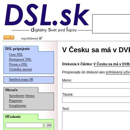
neprihlásený
V Česku sa má v DVB
DSL pripojenie
Ceny DSL
Dostupnosť DSL
Diskusia k článku:
V Česku sa má v DVB-T
Fórum o DSL
Výsledky meraní
Prispievajte do diskusií ako
prihlásený užív
Satelitná mapa SR
Meno:
Merače
Titulok:
Speedmeter
Merania
Pingmeter
Googlemeter
Text:
Hľadanie