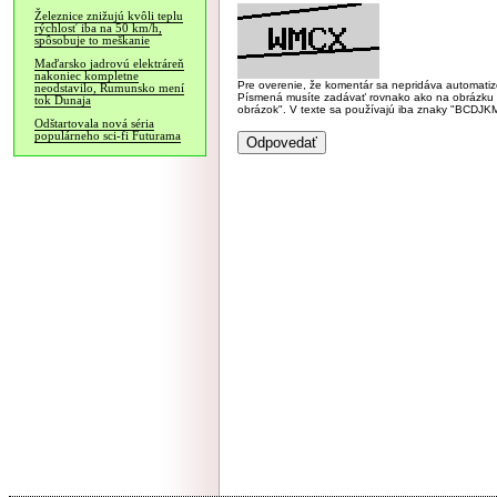
Železnice znižujú kvôli teplu
rýchlosť iba na 50 km/h,
spôsobuje to meškanie
Maďarsko jadrovú elektráreň
nakoniec kompletne
Pre overenie, že komentár sa nepridáva automatizov
neodstavilo, Rumunsko mení
Písmená musíte zadávať rovnako ako na obrázku veľk
tok Dunaja
obrázok". V texte sa používajú iba znaky "BC
Odštartovala nová séria
populárneho sci-fi Futurama