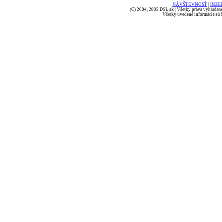
NÁVŠTEVNOSŤ
|
INZE
(C) 2004, 2005 DSL.sk | Všetky práva vyhradené
Všetky uvedené informácie sú b