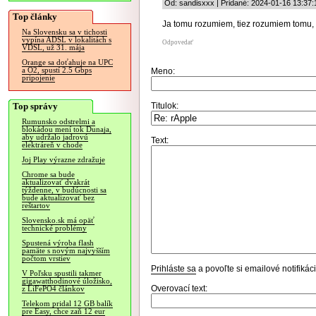
Od: sandisxxx | Pridané: 2024-01-16 13:37:
Top články
Ja tomu rozumiem, tiez rozumiem tomu, 
Na Slovensku sa v tichosti
vypína ADSL v lokalitách s
Odpovedať
VDSL, už 31. mája
Orange sa doťahuje na UPC
a O2, spustí 2.5 Gbps
Meno:
pripojenie
Top správy
Titulok:
Rumunsko odstrelmi a
blokádou mení tok Dunaja,
aby udržalo jadrovú
Text:
elektráreň v chode
Joj Play výrazne zdražuje
Chrome sa bude
aktualizovať dvakrát
týždenne, v budúcnosti sa
bude aktualizovať bez
reštartov
Slovensko.sk má opäť
technické problémy
Spustená výroba flash
pamäte s novým najvyšším
počtom vrstiev
Prihláste sa
a povoľte si emailové notifiká
V Poľsku spustili takmer
gigawatthodinové úložisko,
Overovací text:
z LiFePO4 článkov
Telekom pridal 12 GB balík
pre Easy, chce zaň 12 eur