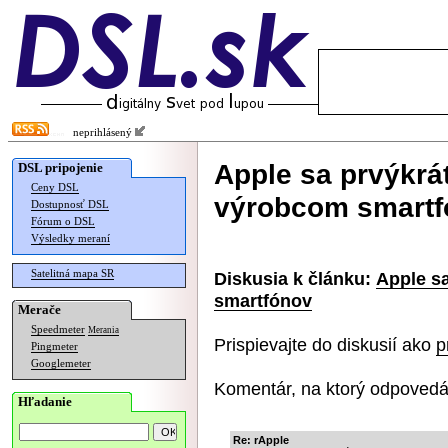
neprihlásený
Apple sa prvýkrá
DSL pripojenie
Ceny DSL
výrobcom smartf
Dostupnosť DSL
Fórum o DSL
Výsledky meraní
Satelitná mapa SR
Diskusia k článku:
Apple s
smartfónov
Merače
Speedmeter
Merania
Prispievajte do diskusií ako
p
Pingmeter
Googlemeter
Komentár, na ktorý odpovedá
Hľadanie
Re: rApple