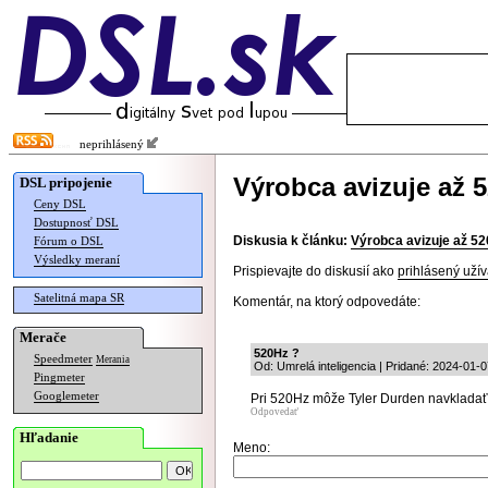
neprihlásený
Výrobca avizuje až 
DSL pripojenie
Ceny DSL
Dostupnosť DSL
Diskusia k článku:
Výrobca avizuje až 52
Fórum o DSL
Výsledky meraní
Prispievajte do diskusií ako
prihlásený užív
Satelitná mapa SR
Komentár, na ktorý odpovedáte:
Merače
520Hz ?
Speedmeter
Merania
Od: Umrelá inteligencia | Pridané: 2024-01-
Pingmeter
Googlemeter
Pri 520Hz môže Tyler Durden navkladať d
Odpovedať
Hľadanie
Meno: