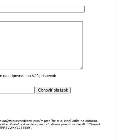
cie na odpovede na Váš príspevok.
anými prostriedkami, prosím prepíšte text, ktorý vidíte na obrázku.
é. Pokiaľ text neviete prečítať, kliknite prosím na tlačidlo "Obnoviť
DJKMPRSVWXY1234589".