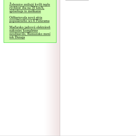
Železnice znižujú kvôli teplu
rýchlosť iba na 50 km/h,
spôsobuje to meškanie
Odštartovala nová séria
populárneho sci-fi Futurama
Maďarsko jadrovú elektráreň
nakoniec kompletne
neodstavilo, Rumunsko mení
tok Dunaja