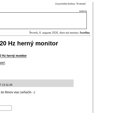
Za poslednú hodinu: 36 meraní
inzercia
Štvrtok, 6. augusta 2026, dnes má meniny
Jozefína
520 Hz herný monitor
0 Hz herný monitor
ateľ
.
07 13:11:26
o filmov viac sviňačín :-)