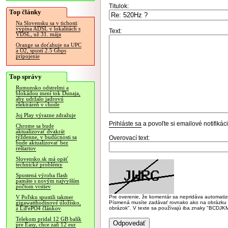
Titulok:
Top články
Na Slovensku sa v tichosti
vypína ADSL v lokalitách s
Text:
VDSL, už 31. mája
Orange sa doťahuje na UPC
a O2, spustí 2.5 Gbps
pripojenie
Top správy
Rumunsko odstrelmi a
blokádou mení tok Dunaja,
aby udržalo jadrovú
elektráreň v chode
Joj Play výrazne zdražuje
Prihláste sa
a povoľte si emailové notifiká
Chrome sa bude
aktualizovať dvakrát
týždenne, v budúcnosti sa
Overovací text:
bude aktualizovať bez
reštartov
Slovensko.sk má opäť
technické problémy
Spustená výroba flash
pamäte s novým najvyšším
počtom vrstiev
Pre overenie, že komentár sa nepridáva automatizov
V Poľsku spustili takmer
Písmená musíte zadávať rovnako ako na obrázku veľk
gigawatthodinové úložisko,
obrázok". V texte sa používajú iba znaky "BC
z LiFePO4 článkov
Telekom pridal 12 GB balík
pre Easy, chce zaň 12 eur